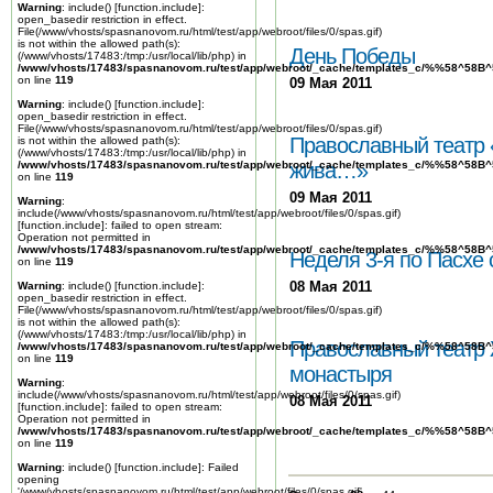
Warning
: include() [
function.include
]:
open_basedir restriction in effect.
File(/www/vhosts/spasnanovom.ru/html/test/app/webroot/files/0/spas.gif)
is not within the allowed path(s):
День Победы
(/www/vhosts/17483:/tmp:/usr/local/lib/php) in
/www/vhosts/17483/spasnanovom.ru/test/app/webroot/_cache/templates_c/%%58^58
on line
119
09 Мая 2011
Warning
: include() [
function.include
]:
open_basedir restriction in effect.
File(/www/vhosts/spasnanovom.ru/html/test/app/webroot/files/0/spas.gif)
Православный театр 
is not within the allowed path(s):
(/www/vhosts/17483:/tmp:/usr/local/lib/php) in
/www/vhosts/17483/spasnanovom.ru/test/app/webroot/_cache/templates_c/%%58^58
жива…»
on line
119
09 Мая 2011
Warning
:
include(/www/vhosts/spasnanovom.ru/html/test/app/webroot/files/0/spas.gif)
[
function.include
]: failed to open stream:
Operation not permitted in
/www/vhosts/17483/spasnanovom.ru/test/app/webroot/_cache/templates_c/%%58^58
Неделя 3-я по Пасхе
on line
119
08 Мая 2011
Warning
: include() [
function.include
]:
open_basedir restriction in effect.
File(/www/vhosts/spasnanovom.ru/html/test/app/webroot/files/0/spas.gif)
is not within the allowed path(s):
(/www/vhosts/17483:/tmp:/usr/local/lib/php) in
Православный театр 
/www/vhosts/17483/spasnanovom.ru/test/app/webroot/_cache/templates_c/%%58^58
on line
119
монастыря
Warning
:
include(/www/vhosts/spasnanovom.ru/html/test/app/webroot/files/0/spas.gif)
08 Мая 2011
[
function.include
]: failed to open stream:
Operation not permitted in
/www/vhosts/17483/spasnanovom.ru/test/app/webroot/_cache/templates_c/%%58^58
on line
119
Warning
: include() [
function.include
]: Failed
opening
'/www/vhosts/spasnanovom.ru/html/test/app/webroot/files/0/spas.gif'