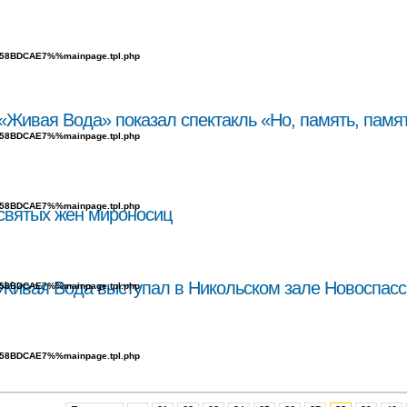
B^58BDCAE7%%mainpage.tpl.php
«Живая Вода» показал спектакль «Но, память, памят
B^58BDCAE7%%mainpage.tpl.php
B^58BDCAE7%%mainpage.tpl.php
 святых жен мироносиц
Живая Вода выступал в Никольском зале Новоспасс
B^58BDCAE7%%mainpage.tpl.php
B^58BDCAE7%%mainpage.tpl.php