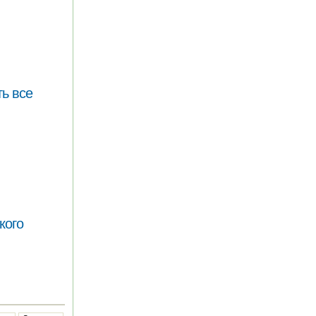
ь все
кого