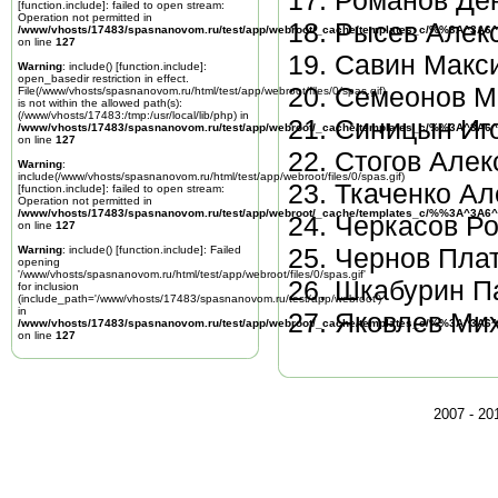
Романов Ден
[
function.include
]: failed to open stream:
Operation not permitted in
Рысев Алекс
/www/vhosts/17483/spasnanovom.ru/test/app/webroot/_cache/templates_c/%%3A^3A6^
on line
127
Савин Макси
Warning
: include() [
function.include
]:
open_basedir restriction in effect.
Семеонов М
File(/www/vhosts/spasnanovom.ru/html/test/app/webroot/files/0/spas.gif)
is not within the allowed path(s):
(/www/vhosts/17483:/tmp:/usr/local/lib/php) in
Синицын Иго
/www/vhosts/17483/spasnanovom.ru/test/app/webroot/_cache/templates_c/%%3A^3A6^
on line
127
Стогов Алек
Warning
:
include(/www/vhosts/spasnanovom.ru/html/test/app/webroot/files/0/spas.gif)
Ткаченко Ал
[
function.include
]: failed to open stream:
Operation not permitted in
/www/vhosts/17483/spasnanovom.ru/test/app/webroot/_cache/templates_c/%%3A^3A6^
Черкасов Р
on line
127
Чернов Плат
Warning
: include() [
function.include
]: Failed
opening
'/www/vhosts/spasnanovom.ru/html/test/app/webroot/files/0/spas.gif'
Шкабурин Па
for inclusion
(include_path='/www/vhosts/17483/spasnanovom.ru/test/app/webroot')
in
Яковлев Мих
/www/vhosts/17483/spasnanovom.ru/test/app/webroot/_cache/templates_c/%%3A^3A6^
on line
127
2007 - 2