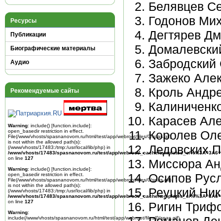
Белявцев Се
Годонов Мих
Ресурсы
Дегтярев Дм
Публикации
Домалевский
Биографические материалы
Забродский 
Аудио
Зажеко Алек
Кроль Андр
Рекомендуемые сайты
Калиниченко
Карасев Але
Warning
: include() [
function.include
]:
open_basedir restriction in effect.
Королев Оле
File(/www/vhosts/spasnanovom.ru/html/test/app/webroot/files/0/spas.gif)
is not within the allowed path(s):
Ледовских П
(/www/vhosts/17483:/tmp:/usr/local/lib/php) in
/www/vhosts/17483/spasnanovom.ru/test/app/webroot/_cache/templates_c/%%3A^3A6^
on line
127
Миссюра Ан
Warning
: include() [
function.include
]:
Осипов Рус
open_basedir restriction in effect.
File(/www/vhosts/spasnanovom.ru/html/test/app/webroot/files/0/spas.gif)
is not within the allowed path(s):
Реуцкий Ник
(/www/vhosts/17483:/tmp:/usr/local/lib/php) in
/www/vhosts/17483/spasnanovom.ru/test/app/webroot/_cache/templates_c/%%3A^3A6^
on line
127
Ригин Триф
Warning
:
include(/www/vhosts/spasnanovom.ru/html/test/app/webroot/files/0/spas.gif)