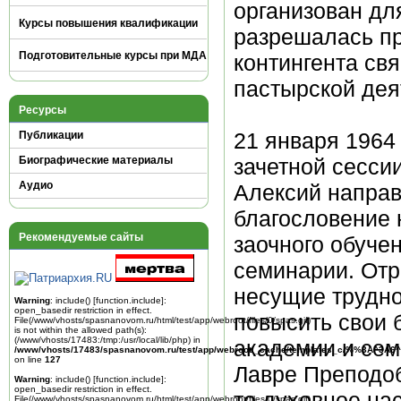
организован дл
Курсы повышения квалификации
разрешалась пр
Подготовительные курсы при МДА
контингента св
пастырской дея
Ресурсы
21 января 1964
Публикации
зачетной сесси
Биографические материалы
Аудио
Алексий направ
благословение 
Рекомендуемые сайты
заочного обуче
семинарии. Отр
несущие трудно
Warning
: include() [
function.include
]:
open_basedir restriction in effect.
повысить свои 
File(/www/vhosts/spasnanovom.ru/html/test/app/webroot/files/0/spas.gif)
is not within the allowed path(s):
(/www/vhosts/17483:/tmp:/usr/local/lib/php) in
академии и сем
/www/vhosts/17483/spasnanovom.ru/test/app/webroot/_cache/templates_c/%%3A^3A6^
on line
127
Лавре Преподоб
Warning
: include() [
function.include
]:
open_basedir restriction in effect.
то духовное на
File(/www/vhosts/spasnanovom.ru/html/test/app/webroot/files/0/spas.gif)