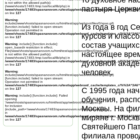
is not within the allowed path(s):
пастыря Церкв
(/www/vhosts/17483:/tmp:/usr/local/lib/php) in
/www/vhosts/17483/spasnanovom.ru/test/app/webroot/_cache/templates_c/%%3A^3A6^
on line
127
Warning
:
include(/www/vhosts/spasnanovom.ru/html/test/app/webroot/files/0/spas.gif)
Из года в год 
[
function.include
]: failed to open stream:
Operation not permitted in
курсов и классо
/www/vhosts/17483/spasnanovom.ru/test/app/webroot/_cache/templates_c/%%3A^3A6^
on line
127
состав учащихс
Warning
: include() [
function.include
]:
open_basedir restriction in effect.
File(/www/vhosts/spasnanovom.ru/html/test/app/webroot/files/0/spas.gif)
настоящее врем
is not within the allowed path(s):
(/www/vhosts/17483:/tmp:/usr/local/lib/php) in
духовной акаде
/www/vhosts/17483/spasnanovom.ru/test/app/webroot/_cache/templates_c/%%3A^3A6^
on line
127
человек.
Warning
:
include(/www/vhosts/spasnanovom.ru/html/test/app/webroot/files/0/spas.gif)
[
function.include
]: failed to open stream:
Operation not permitted in
/www/vhosts/17483/spasnanovom.ru/test/app/webroot/_cache/templates_c/%%3A^3A6^
С 1995 года на
on line
127
Warning
: include() [
function.include
]: Failed
обучения, расп
opening
'/www/vhosts/spasnanovom.ru/html/test/app/webroot/files/0/spas.gif'
Москвы. На фил
for inclusion
(include_path='/www/vhosts/17483/spasnanovom.ru/test/app/webroot')
in
миряне г. Моск
/www/vhosts/17483/spasnanovom.ru/test/app/webroot/_cache/templates_c/%%3A^3A6^
on line
127
Святейшего Пат
филиала провод