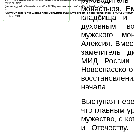
руководитель
for inclusion
(include_path='/www/vhosts/17483/spasnanovom.ru/test/app/webroot')
монастыря. Е
in
/www/vhosts/17483/spasnanovom.ru/test/app/webroot/_cache/templates_c/%%58^58
кладбища и р
on line
119
духовным во
мужского мон
Алексия. Вмес
заметитель д
МИД России А
Новоспасск
восстановлени
начала.
Выступая пере
что главным у
мужество, с к
и Отечеству.