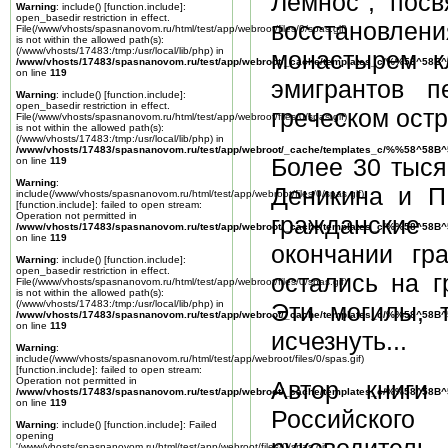
Лемнос", пос
Warning
: include() [
function.include
]:
open_basedir restriction in effect.
восстановлен
File(/www/vhosts/spasnanovom.ru/html/test/app/webroot/files/0/spas.gif)
is not within the allowed path(s):
(/www/vhosts/17483:/tmp:/usr/local/lib/php) in
монастырем к
/www/vhosts/17483/spasnanovom.ru/test/app/webroot/_cache/templates_c/%%58^58
on line
119
эмигрантов 
Warning
: include() [
function.include
]:
open_basedir restriction in effect.
греческом остр
File(/www/vhosts/spasnanovom.ru/html/test/app/webroot/files/0/spas.gif)
is not within the allowed path(s):
(/www/vhosts/17483:/tmp:/usr/local/lib/php) in
/www/vhosts/17483/spasnanovom.ru/test/app/webroot/_cache/templates_c/%%58^58
Более 30 тыся
on line
119
Warning
:
Деникина и П.
include(/www/vhosts/spasnanovom.ru/html/test/app/webroot/files/0/spas.gif)
[
function.include
]: failed to open stream:
Operation not permitted in
гражданские
/www/vhosts/17483/spasnanovom.ru/test/app/webroot/_cache/templates_c/%%58^58
on line
119
окончании гр
Warning
: include() [
function.include
]:
open_basedir restriction in effect.
остались на г
File(/www/vhosts/spasnanovom.ru/html/test/app/webroot/files/0/spas.gif)
is not within the allowed path(s):
(/www/vhosts/17483:/tmp:/usr/local/lib/php) in
Эти могилы, 
/www/vhosts/17483/spasnanovom.ru/test/app/webroot/_cache/templates_c/%%58^58
on line
119
исчезнуть...
Warning
:
include(/www/vhosts/spasnanovom.ru/html/test/app/webroot/files/0/spas.gif)
[
function.include
]: failed to open stream:
Operation not permitted in
Автор книги 
/www/vhosts/17483/spasnanovom.ru/test/app/webroot/_cache/templates_c/%%58^58
on line
119
Российского 
Warning
: include() [
function.include
]: Failed
opening
'/www/vhosts/spasnanovom.ru/html/test/app/webroot/files/0/spas.gif'