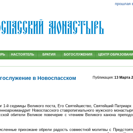
прошлая 
ЫРЬ
НАСТОЯТЕЛЬ
БРАТИЯ
БОГОСЛУЖЕНИЯ
ЦЕНТР ОБРАЗОВАН
гослужение в Новоспасском
Публикация:
13 Марта 
ерг 1-й седмицы Великого поста, Его Святейшество, Святейший Патриарх
ноархимандрит Новоспасского ставропигиального мужского монастыря
ской обители Великое повечерие с чтением Великого канона преподо
исленные прихожане обрели радость совместной молитвы с Предстоят