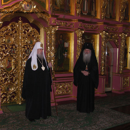
B^58BDCAE7%%mainpage.tpl.php