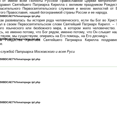
я от имени всей Полноты Русской Православной Церкви митрополит
равил Святейшего Патриарха Кирилла с великим праздником Рождест
пасительного Первосвятительского служения и многих милостей от 
того Православия, нашей богохранимой страны России и ее народа.
B^58BDCAE7%%mainpage.tpl.php
ак развивалась бы история рода человеческого, если бы Бог во Хрис
зал в своем Первосвятительском слове Святейший Патриарх Кирилл. –
го языческого или безбожного мира, в котором жило человечество. 
сь, но именно потому, что Бог рядом, именно потому, что Он слышит н
ствуем, мы существуем, опираясь на Его помощь, на Его десницу».
B^58BDCAE7%%mainpage.tpl.php
м Рождества Христова Святейшего Патриарха Кирилла поздравил
е.
службой Патриарха Московского и всея Руси
B^58BDCAE7%%mainpage.tpl.php
B^58BDCAE7%%mainpage.tpl.php
B^58BDCAE7%%mainpage.tpl.php