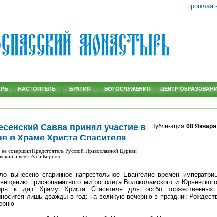
прошлая 
ЫРЬ
НАСТОЯТЕЛЬ
БРАТИЯ
БОГОСЛУЖЕНИЯ
ЦЕНТР ОБРАЗОВАН
есенский Савва принял участие в
Публикация:
08 Января
не в Храме Христа Спасителя
а ее совершил Предстоятель Русской Православной Церкви
ский и всея Руси Кирилл.
ло вынесено старинное напрестольное Евангелие времен императри
авещанию приснопамятного митрополита Волоколамского и Юрьевского
тыря в дар Храму Христа Спасителя для особо торжественных 
ыносится лишь дважды в год: на великую вечерню в праздник Рождест
ерню.