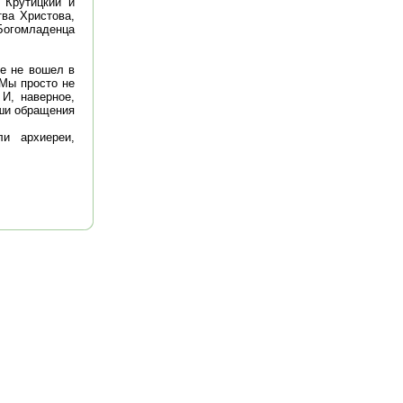
 Крутицкий и
ва Христова,
Богомладенца
те не вошел в
 Мы просто не
И, наверное,
аши обращения
и архиереи,