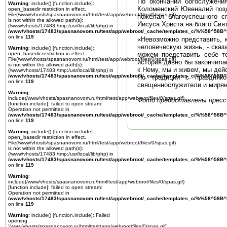
По окончании богослужени
Warning
: include() [
function.include
]:
Коломенский Ювеналий позд
open_basedir restriction in effect.
File(/www/vhosts/spasnanovom.ru/html/test/app/webroot/files/0/spas.gif)
пожелал благоуспешного с
is not within the allowed path(s):
Иисуса Христа на благо Свя
(/www/vhosts/17483:/tmp:/usr/local/lib/php) in
/www/vhosts/17483/spasnanovom.ru/test/app/webroot/_cache/templates_c/%%58^58
on line
119
«Невозможно представить, к
человеческую жизнь, - ска
Warning
: include() [
function.include
]:
open_basedir restriction in effect.
можем представить себе то
File(/www/vhosts/spasnanovom.ru/html/test/app/webroot/files/0/spas.gif)
история давно бы закончила
is not within the allowed path(s):
к Нему, мы и живем, мы дей
(/www/vhosts/17483:/tmp:/usr/local/lib/php) in
/www/vhosts/17483/spasnanovom.ru/test/app/webroot/_cache/templates_c/%%58^58
По традиции с празднико
on line
119
священнослужители и мирян
Warning
:
include(/www/vhosts/spasnanovom.ru/html/test/app/webroot/files/0/spas.gif)
Фото предоставлены пресс-
[
function.include
]: failed to open stream:
Operation not permitted in
/www/vhosts/17483/spasnanovom.ru/test/app/webroot/_cache/templates_c/%%58^58
on line
119
Warning
: include() [
function.include
]:
open_basedir restriction in effect.
File(/www/vhosts/spasnanovom.ru/html/test/app/webroot/files/0/spas.gif)
is not within the allowed path(s):
(/www/vhosts/17483:/tmp:/usr/local/lib/php) in
/www/vhosts/17483/spasnanovom.ru/test/app/webroot/_cache/templates_c/%%58^58
on line
119
Warning
:
include(/www/vhosts/spasnanovom.ru/html/test/app/webroot/files/0/spas.gif)
[
function.include
]: failed to open stream:
Operation not permitted in
/www/vhosts/17483/spasnanovom.ru/test/app/webroot/_cache/templates_c/%%58^58
on line
119
Warning
: include() [
function.include
]: Failed
opening
'/www/vhosts/spasnanovom.ru/html/test/app/webroot/files/0/spas.gif'