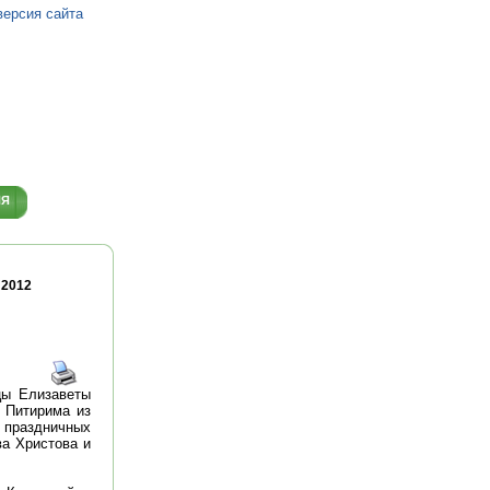
версия сайта
ИЯ
 2012
цы Елизаветы
 Питирима из
праздничных
ва Христова и