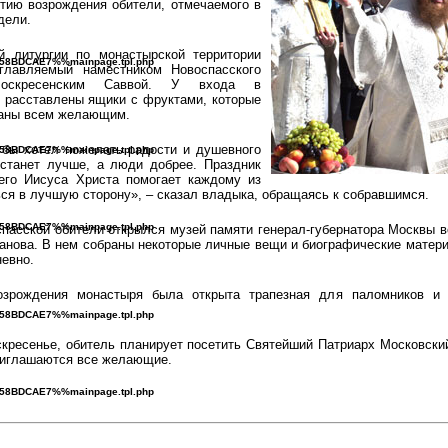
етию возрождения обители, отмечаемого в
дели.
й литургии по монастырской территории
B^58BDCAE7%%mainpage.tpl.php
главляемый наместником Новоспасского
Воскресенским Саввой. У входа в
 расставлены ящики с фруктами, которые
даны всем желающим.
 бы хотел пожелать радости и душевного
B^58BDCAE7%%mainpage.tpl.php
 станет лучше, а люди добрее. Праздник
его Иисуса Христа помогает каждому из
ься в лучшую сторону», – сказал владыка, обращаясь к собравшимся.
B^58BDCAE7%%mainpage.tpl.php
пасской обители открылся музей памяти генерал-губернатора Москвы в
анова. В нем собраны некоторые личные вещи и биографические матер
невно.
озрождения монастыря была открыта трапезная для паломников и 
B^58BDCAE7%%mainpage.tpl.php
скресенье, обитель планирует посетить Святейший Патриарх Московски
риглашаются все желающие.
B^58BDCAE7%%mainpage.tpl.php