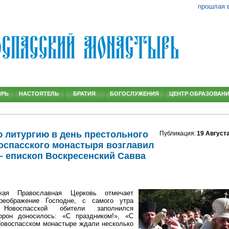
прошлая 
ЫРЬ
НАСТОЯТЕЛЬ
БРАТИЯ
БОГОСЛУЖЕНИЯ
ЦЕНТР ОБРАЗОВАН
 литургию в день престольного
Публикация:
19 Август
оспасского монастыря возглавил
 – епископ Воскресенский Савва
кая Православная Церковь отмечает
реображение Господне, с самого утра
Новоспасской обители заполнился
орон доносилось: «С праздником!», «С
 Новоспасском монастыре ждали несколько