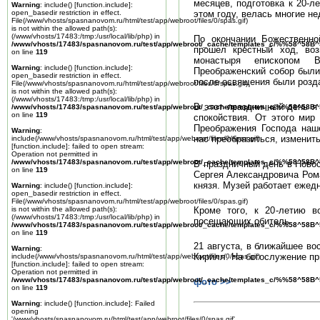
месяцев, подготовка к 20-л
Warning
: include() [
function.include
]:
open_basedir restriction in effect.
этом году, велась многие не
File(/www/vhosts/spasnanovom.ru/html/test/app/webroot/files/0/spas.gif)
is not within the allowed path(s):
(/www/vhosts/17483:/tmp:/usr/local/lib/php) in
По окончании Божественно
/www/vhosts/17483/spasnanovom.ru/test/app/webroot/_cache/templates_c/%%58^58
прошел крестный ход, воз
on line
119
монастыря епископом 
Warning
: include() [
function.include
]:
Преображенский собор были
open_basedir restriction in effect.
после освящения были роз
File(/www/vhosts/spasnanovom.ru/html/test/app/webroot/files/0/spas.gif)
is not within the allowed path(s):
(/www/vhosts/17483:/tmp:/usr/local/lib/php) in
В этот праздничный день я
/www/vhosts/17483/spasnanovom.ru/test/app/webroot/_cache/templates_c/%%58^58
on line
119
спокойствия. От этого мир
Преображения Господа наш
Warning
:
нас преобразиться, изменит
include(/www/vhosts/spasnanovom.ru/html/test/app/webroot/files/0/spas.gif)
[
function.include
]: failed to open stream:
Operation not permitted in
/www/vhosts/17483/spasnanovom.ru/test/app/webroot/_cache/templates_c/%%58^58
В праздничный день в Новос
on line
119
Сергея Александровича Ром
князя. Музей работает ежед
Warning
: include() [
function.include
]:
open_basedir restriction in effect.
File(/www/vhosts/spasnanovom.ru/html/test/app/webroot/files/0/spas.gif)
is not within the allowed path(s):
Кроме того, к 20-летию в
(/www/vhosts/17483:/tmp:/usr/local/lib/php) in
посещающих обитель.
/www/vhosts/17483/spasnanovom.ru/test/app/webroot/_cache/templates_c/%%58^58
on line
119
21 августа, в ближайшее во
Warning
:
Кирилл. На богослужение п
include(/www/vhosts/spasnanovom.ru/html/test/app/webroot/files/0/spas.gif)
[
function.include
]: failed to open stream:
Operation not permitted in
/www/vhosts/17483/spasnanovom.ru/test/app/webroot/_cache/templates_c/%%58^58
фото >>
on line
119
Warning
: include() [
function.include
]: Failed
opening
'/www/vhosts/spasnanovom.ru/html/test/app/webroot/files/0/spas.gif'