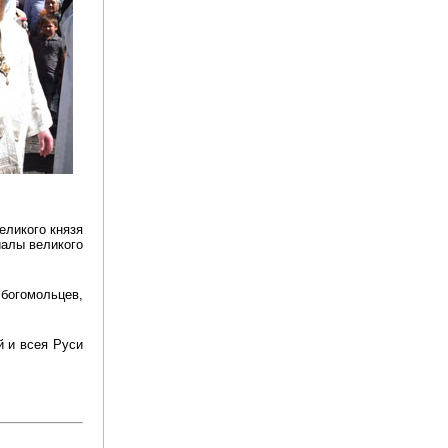
еликого князя
иалы великого
богомольцев,
й и всея Руси