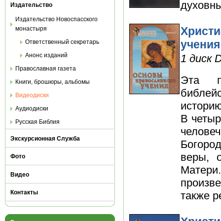
духовны
Издательство
Издательство Новоспасского
Христи
монастыря
учения
Ответственный секретарь
Анонс изданий
1 диск 
Православная газета
Эта п
Книги, брошюры, альбомы
библей
Видеодиски
историю
Аудиодиски
В четы
Русская Библия
челов
Экскурсионная Служба
Богоро
веры, 
Фото
Матер
Видео
произве
Контакты
также р