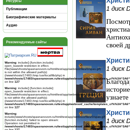
Христи
Ресурсы
1 диск 
Публикации
Биографические материалы
Посмот
Аудио
христи
Антиох
Рекомендуемые сайты
своей д
Христи
Warning
: include() [
function.include
]:
open_basedir restriction in effect.
1 диск 
File(/www/vhosts/spasnanovom.ru/html/test/app/webroot/files/0/spas.gif)
is not within the allowed path(s):
(/www/vhosts/17483:/tmp:/usr/local/lib/php) in
/www/vhosts/17483/spasnanovom.ru/test/app/webroot/_cache/templates_c/%%3A^3A6^
Благод
on line
127
историе
Warning
: include() [
function.include
]:
open_basedir restriction in effect.
File(/www/vhosts/spasnanovom.ru/html/test/app/webroot/files/0/spas.gif)
узнаете
is not within the allowed path(s):
(/www/vhosts/17483:/tmp:/usr/local/lib/php) in
/www/vhosts/17483/spasnanovom.ru/test/app/webroot/_cache/templates_c/%%3A^3A6^
on line
127
Христи
Warning
:
include(/www/vhosts/spasnanovom.ru/html/test/app/webroot/files/0/spas.gif)
1 диск 
[
function.include
]: failed to open stream:
Operation not permitted in
/www/vhosts/17483/spasnanovom.ru/test/app/webroot/_cache/templates_c/%%3A^3A6^
on line
127