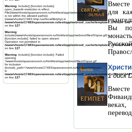
Вместе
Warning
: include() [
function.include
]:
open_basedir restriction in effect.
для ка
File(/www/vhosts/spasnanovom.ru/html/test/app/webroot/files/0/spas.gif)
is not within the allowed path(s):
евангел
(/www/vhosts/17483:/tmp:/usr/local/lib/php) in
/www/vhosts/17483/spasnanovom.ru/test/app/webroot/_cache/templates_c/%%3A^3A6^
on line
127
Вы по
Warning
:
монаст
include(/www/vhosts/spasnanovom.ru/html/test/app/webroot/files/0/spas.gif)
[
function.include
]: failed to open stream:
Русск
Operation not permitted in
/www/vhosts/17483/spasnanovom.ru/test/app/webroot/_cache/templates_c/%%3A^3A6^
on line
127
Правосл
Warning
: include() [
function.include
]: Failed
opening
'/www/vhosts/spasnanovom.ru/html/test/app/webroot/files/0/spas.gif'
for inclusion
Христи
(include_path='/www/vhosts/17483/spasnanovom.ru/test/app/webroot')
in
1 диск 
/www/vhosts/17483/spasnanovom.ru/test/app/webroot/_cache/templates_c/%%3A^3A6^
on line
127
Вместе
Фиваид
веках,
перевод