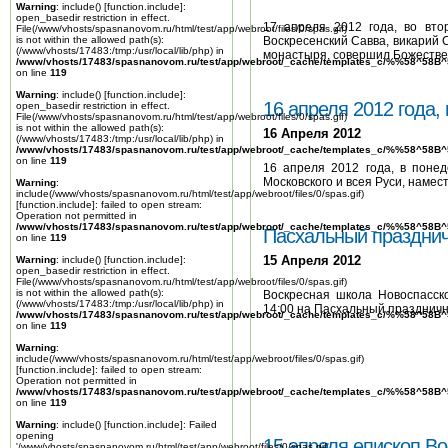
Warning
: include() [
function.include
]:
open_basedir restriction in effect.
17 апреля 2012 года, во вто
File(/www/vhosts/spasnanovom.ru/html/test/app/webroot/files/0/spas.gif)
Воскресенский Савва, викарий 
is not within the allowed path(s):
(/www/vhosts/17483:/tmp:/usr/local/lib/php) in
монастыря, совершил Божеств
/www/vhosts/17483/spasnanovom.ru/test/app/webroot/_cache/templates_c/%%58^58
on line
119
Warning
: include() [
function.include
]:
16 апреля 2012 года,
open_basedir restriction in effect.
File(/www/vhosts/spasnanovom.ru/html/test/app/webroot/files/0/spas.gif)
is not within the allowed path(s):
16 Апреля 2012
(/www/vhosts/17483:/tmp:/usr/local/lib/php) in
/www/vhosts/17483/spasnanovom.ru/test/app/webroot/_cache/templates_c/%%58^58
on line
119
16 апреля 2012 года, в поне
Московского и всея Руси, намес
Warning
:
include(/www/vhosts/spasnanovom.ru/html/test/app/webroot/files/0/spas.gif)
[
function.include
]: failed to open stream:
Operation not permitted in
/www/vhosts/17483/spasnanovom.ru/test/app/webroot/_cache/templates_c/%%58^58
Пасхальный празднич
on line
119
15 Апреля 2012
Warning
: include() [
function.include
]:
open_basedir restriction in effect.
File(/www/vhosts/spasnanovom.ru/html/test/app/webroot/files/0/spas.gif)
is not within the allowed path(s):
Воскресная школа Новоспасск
(/www/vhosts/17483:/tmp:/usr/local/lib/php) in
14:00 на Пасхальный празднич
/www/vhosts/17483/spasnanovom.ru/test/app/webroot/_cache/templates_c/%%58^58
on line
119
Warning
:
include(/www/vhosts/spasnanovom.ru/html/test/app/webroot/files/0/spas.gif)
[
function.include
]: failed to open stream:
Operation not permitted in
/www/vhosts/17483/spasnanovom.ru/test/app/webroot/_cache/templates_c/%%58^58
on line
119
Warning
: include() [
function.include
]: Failed
opening
15 апреля епископ В
'/www/vhosts/spasnanovom.ru/html/test/app/webroot/files/0/spas.gif'