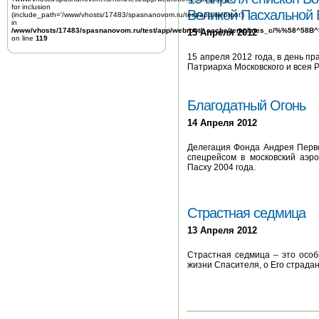
for inclusion
Великой Пасхальной 
(include_path='/www/vhosts/17483/spasnanovom.ru/test/app/webroot')
in
/www/vhosts/17483/spasnanovom.ru/test/app/webroot/_cache/templates_c/%%58^58
15 Апреля 2012
on line
119
15 апреля 2012 года, в день п
Патриарха Московского и всея 
Благодатный Огонь
14 Апреля 2012
Делегация Фонда Андрея Перво
спецрейсом в московский аэр
Пасху 2004 года.
Страстная седмица
13 Апреля 2012
Страстная седмица – это осо
жизни Спасителя, о Его страдан