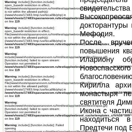
Warning
: include() [
function.include
]:
open_basedir restriction in effect.
свидетельств
File(/www/vhosts/spasnanovom.ru/html/test/app/webroot/files/0/spas.gif)
is not within the allowed path(s):
Высокопреосв
(/www/vhosts/17483:/tmp:/usr/local/lib/php) in
/www/vhosts/17483/spasnanovom.ru/test/app/webroot/_cache/templates_c/%%58^58
on line
119
докторантуры 
Warning
: include() [
function.include
]:
open_basedir restriction in effect.
Мефодия.
File(/www/vhosts/spasnanovom.ru/html/test/app/webroot/files/0/spas.gif)
is not within the allowed path(s):
После вруче
(/www/vhosts/17483:/tmp:/usr/local/lib/php) in
/www/vhosts/17483/spasnanovom.ru/test/app/webroot/_cache/templates_c/%%58^58
on line
119
повышения кв
Warning
:
Илариону об
include(/www/vhosts/spasnanovom.ru/html/test/app/webroot/files/0/spas.gif)
[
function.include
]: failed to open stream:
Operation not permitted in
Новоспасско
/www/vhosts/17483/spasnanovom.ru/test/app/webroot/_cache/templates_c/%%58^58
on line
119
благословению
Warning
: include() [
function.include
]:
open_basedir restriction in effect.
Кирилла архи
File(/www/vhosts/spasnanovom.ru/html/test/app/webroot/files/0/spas.gif)
is not within the allowed path(s):
(/www/vhosts/17483:/tmp:/usr/local/lib/php) in
монастыря пе
/www/vhosts/17483/spasnanovom.ru/test/app/webroot/_cache/templates_c/%%58^58
on line
119
святителя Дим
Warning
:
include(/www/vhosts/spasnanovom.ru/html/test/app/webroot/files/0/spas.gif)
Икона с части
[
function.include
]: failed to open stream:
Operation not permitted in
/www/vhosts/17483/spasnanovom.ru/test/app/webroot/_cache/templates_c/%%58^58
находиться 
on line
119
Warning
: include() [
function.include
]: Failed
Предтечи под 
opening
'/www/vhosts/spasnanovom.ru/html/test/app/webroot/files/0/spas.gif'