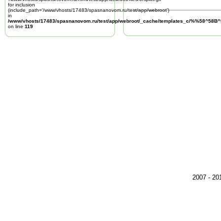
for inclusion
(include_path='/www/vhosts/17483/spasnanovom.ru/test/app/webroot')
in
/www/vhosts/17483/spasnanovom.ru/test/app/webroot/_cache/templates_c/%%58^58
on line
119
2007 - 2