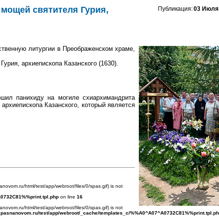
 мощей святителя Гурия,
Публикация:
03 Июля
ственную литургии в Преображенском храме,
Гурия, архиепископа Казанского (1630).
ршил панихиду на могиле схиархимандрита
 архиепископа Казанского, который является
anovom.ru/html/test/app/webroot/files/0/spas.gif) is not
0732C81%%print.tpl.php
on line
16
anovom.ru/html/test/app/webroot/files/0/spas.gif) is not
spasnanovom.ru/test/app/webroot/_cache/templates_c/%%A0^A07^A0732C81%%print.tpl.p