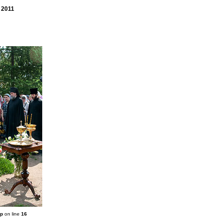
 2011
hp
on line
16