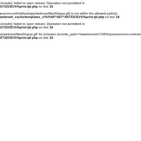
.include
]: failed to open stream: Operation not permitted in
0732C81%%print.tpl.php
on line
16
anovom.ru/html/test/app/webroot/files/0/spas.gif) is not within the allowed path(s):
/webroot/_cache/templates_c/%%A0^A07^A0732C81%%print.tpl.php
on line
16
.include
]: failed to open stream: Operation not permitted in
0732C81%%print.tpl.php
on line
16
p/webroot/files/0/spas.gif' for inclusion (include_path='/www/vhosts/17483/spasnanovom.ru/test/
0732C81%%print.tpl.php
on line
16