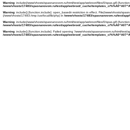
Warning
: include(/www/vhosts/spasnanovom.ru/html/test/app/webroot/files/0/spas.gif) [
function
/www/vhosts/17483/spasnanovom.ru/test/app/webroot/_cache/templates_c/%%A0^A07^A
Warning
: include() [
function.include
]: open_basedir restriction in effect. File(/www/vhosts/spasn
(/www/vhosts/17483:/tmp:/usr/local/lib/php) in
/www/vhosts/17483/spasnanovom.ru/test/app
Warning
: include(/www/vhosts/spasnanovom.ru/html/test/app/webroot/files/0/spas.gif) [
function
/www/vhosts/17483/spasnanovom.ru/test/app/webroot/_cache/templates_c/%%A0^A07^A
Warning
: include() [
function.include
]: Failed opening '/www/vhosts/spasnanovom.ru/html/test/ap
/www/vhosts/17483/spasnanovom.ru/test/app/webroot/_cache/templates_c/%%A0^A07^A