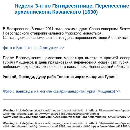
Неделя 3-я по Пятидесятнице. Перенесение
архиепископа Казанского (1630)
В Воскресение, 3 июля 2011 года, архимандрит Савва совершил Боже
Новоспасского ставропигиального мужского монастыря.
Святая церковь вспоминает в этот день перенесение мощей святителя 
фото c Божественной литургии >>
После Богослужения наместник монастыря вместе с братией сове
Гурия (Мищенко), в день празднования перенесения мощей свт. Гурия,
небесным покровителем почившего насельника Новоспасской обители.
Упокой, Господи, душу раба Твоего схиархимандрита Гурия!
Фото с панихиды на могиле схиархимандрита Гурия (Мищенко) >>
Warning
: include() [
function.include
]: open_basedir restriction in effect. File(/www/vhosts/spasn
within the allowed path(s): (/www/vhosts/17483:/tmp:/usr/local/lib/php) in
/www/vhosts/17483/spasnanovom.ru/test/app/webroot/_cache/templates_c/%%A0^A07^A
Warning
: include() [
function.include
]: open_basedir restriction in effect. File(/www/vhosts/spasn
within the allowed path(s): (/www/vhosts/17483:/tmp:/usr/local/lib/php) in
/www/vhosts/17483/