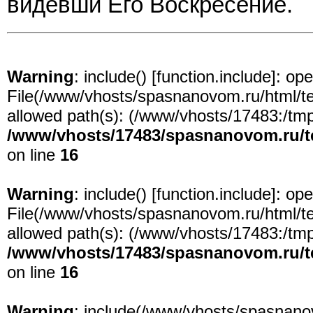
видевши Его Воскресение.
Warning
: include() [
function.include
]: ope
File(/www/vhosts/spasnanovom.ru/html/test
allowed path(s): (/www/vhosts/17483:/tmp:/
/www/vhosts/17483/spasnanovom.ru/t
on line
16
Warning
: include() [
function.include
]: ope
File(/www/vhosts/spasnanovom.ru/html/test
allowed path(s): (/www/vhosts/17483:/tmp:/
/www/vhosts/17483/spasnanovom.ru/t
on line
16
Warning
: include(/www/vhosts/spasnanov