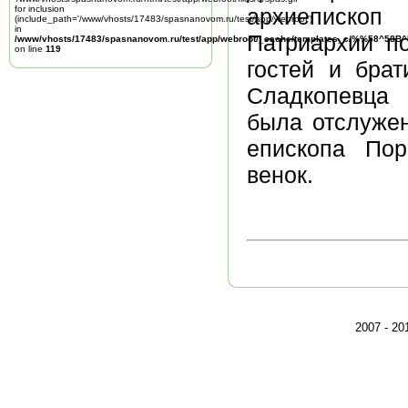
for inclusion
архиепископ
(include_path='/www/vhosts/17483/spasnanovom.ru/test/app/webroot')
in
Патриархии п
/www/vhosts/17483/spasnanovom.ru/test/app/webroot/_cache/templates_c/%%58^58
on line
119
гостей и бра
Сладкопевца 
была отслужен
епископа По
венок.
2007 - 2