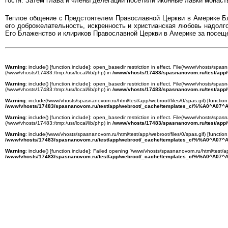
гостя. Затем глава и члены делегации посетили иконные лавки монаст
Теплое общение с Предстоятелем Православной Церкви в Америке 
его доброжелательность, искренность и христианская любовь надолг
Его Блаженство и клириков Православной Церкви в Америке за посещ
Warning
: include() [
function.include
]: open_basedir restriction in effect. File(/www/vhosts/spasn
(/www/vhosts/17483:/tmp:/usr/local/lib/php) in
/www/vhosts/17483/spasnanovom.ru/test/app
Warning
: include() [
function.include
]: open_basedir restriction in effect. File(/www/vhosts/spasn
(/www/vhosts/17483:/tmp:/usr/local/lib/php) in
/www/vhosts/17483/spasnanovom.ru/test/app
Warning
: include(/www/vhosts/spasnanovom.ru/html/test/app/webroot/files/0/spas.gif) [
function
/www/vhosts/17483/spasnanovom.ru/test/app/webroot/_cache/templates_c/%%A0^A07^A
Warning
: include() [
function.include
]: open_basedir restriction in effect. File(/www/vhosts/spasn
(/www/vhosts/17483:/tmp:/usr/local/lib/php) in
/www/vhosts/17483/spasnanovom.ru/test/app
Warning
: include(/www/vhosts/spasnanovom.ru/html/test/app/webroot/files/0/spas.gif) [
function
/www/vhosts/17483/spasnanovom.ru/test/app/webroot/_cache/templates_c/%%A0^A07^A
Warning
: include() [
function.include
]: Failed opening '/www/vhosts/spasnanovom.ru/html/test/ap
/www/vhosts/17483/spasnanovom.ru/test/app/webroot/_cache/templates_c/%%A0^A07^A