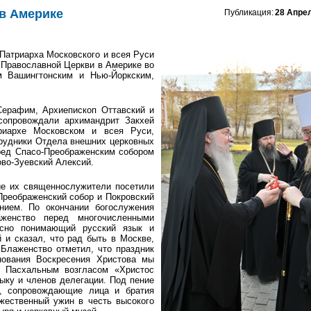
в Америке
Публикация:
28 Апре
Патриарха Московского и всея Руси
Православной Церкви в Америке во
 Вашингтонским и Нью-Йоркским,
ерафим, Архиепископ Оттавский и
сопровождали архимандрит Закхей
риархе Московском и всея Руси,
трудники Отдела внешних церковных
ред Спасо-Преображенским собором
во-Зуевский Алексий.
е их священнослужители посетили
Преображенский собор и Покровский
нием. По окончании богослужения
аженство перед многочисленными
асно понимающий русский язык и
 и сказал, что рад быть в Москве,
 Блаженство отметил, что праздник
нования Воскресения Христова мы
 Пасхальным возгласом «Христос
ыку и членов делегации. Под пение
, сопровождающие лица и братия
жественный ужин в честь высокого