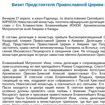
Визит Предстоятеля Православной Церкви 
Вечером 27 апреля, в канун Радоницы, по благословению Святейшего 
КИРИЛЛА Новоспасский монастырь посетила официальная делегация 
главе с Его Блаженством, Блаженнейшим ИОНОЙ, Архиепископом
Митрополитом всей Америки и Канады.
В составе делегации в монастырь прибыли Высокопреосвященный С
Канадский, клирики Православной Церкви в Америке. Делегацию 
(Вуд), Представитель Православной Церкви в Америке при Пат
настоятель храма святой великомученицы Екатерина на Всполье, со
связей Московского Патриархата в священном сане. На площади пе
монастыря делегацию встречал наместник обители Архиепископ Орехо
Блаженнейший Митрополит Иона, члены делегации и сопровождавши
храм-усыпальницу во имя преподобного Романа Сладкопевца, Спасо-
храм, где присутствовали за совершавшимся вечерним богослуже
Архиепископ Орехово-Зуевский Алексий приветствовал Его Бл
прихожанами. В ответном слове Блаженнейший Владыка, прекр
говорящий на нем, поздравил всех собравшихся с Пасхой Христовой
посетить Новоспасский монастырь и поклониться его святыням. Его
Пасхи находится в центре нашей жизни. В светлое время празд
особенно должны проявлять свою любовь к ближним. Радостным
Воскресе!» братия и прихожане приветствовали Блаженнейшего Влад
тропаря Пасхи Блаженнейший Митрополит Иона, члены делегации
обители проследовали в монастырскую трапезную, где был дан тор