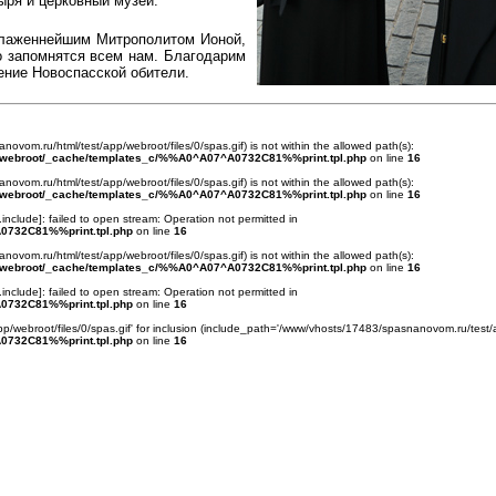
ыря и церковный музей.
Блаженнейшим Митрополитом Ионой,
о запомнятся всем нам. Благодарим
ение Новоспасской обители.
anovom.ru/html/test/app/webroot/files/0/spas.gif) is not within the allowed path(s):
/webroot/_cache/templates_c/%%A0^A07^A0732C81%%print.tpl.php
on line
16
anovom.ru/html/test/app/webroot/files/0/spas.gif) is not within the allowed path(s):
/webroot/_cache/templates_c/%%A0^A07^A0732C81%%print.tpl.php
on line
16
.include
]: failed to open stream: Operation not permitted in
0732C81%%print.tpl.php
on line
16
anovom.ru/html/test/app/webroot/files/0/spas.gif) is not within the allowed path(s):
/webroot/_cache/templates_c/%%A0^A07^A0732C81%%print.tpl.php
on line
16
.include
]: failed to open stream: Operation not permitted in
0732C81%%print.tpl.php
on line
16
p/webroot/files/0/spas.gif' for inclusion (include_path='/www/vhosts/17483/spasnanovom.ru/test/
0732C81%%print.tpl.php
on line
16