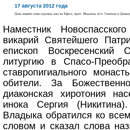
17 августа 2012 года
День памяти семи отроков, иже во Ефесе, прмч. Михаила, мчч. Симеона и Димит
Наместник Новоспасского
викарий Святейшего Патри
епископ Воскресенский 
литургию в Спасо-Преобр
ставропигиального монаст
обители. За Божественн
диаконская хиротония нас
инока Сергия (Никитина)
Владыка обратился ко все
словом и сказал слова наз