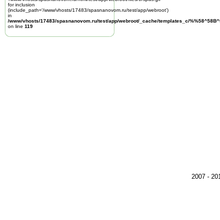
for inclusion
(include_path='/www/vhosts/17483/spasnanovom.ru/test/app/webroot')
in
/www/vhosts/17483/spasnanovom.ru/test/app/webroot/_cache/templates_c/%%58^58
on line
119
2007 - 2