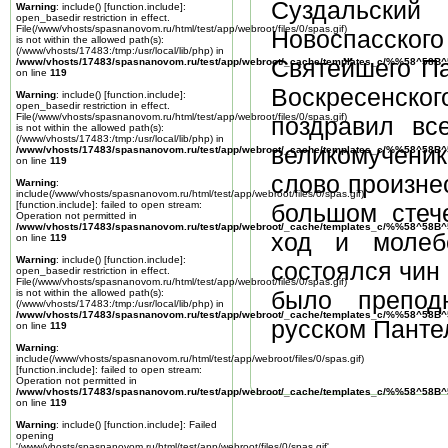
Суздальски
Warning
: include() [
function.include
]:
open_basedir restriction in effect.
File(/www/vhosts/spasnanovom.ru/html/test/app/webroot/files/0/spas.gif)
Новоспасског
is not within the allowed path(s):
(/www/vhosts/17483:/tmp:/usr/local/lib/php) in
Святейшего Па
/www/vhosts/17483/spasnanovom.ru/test/app/webroot/_cache/templates_c/%%58^58
on line
119
Воскресенско
Warning
: include() [
function.include
]:
open_basedir restriction in effect.
File(/www/vhosts/spasnanovom.ru/html/test/app/webroot/files/0/spas.gif)
поздравил вс
is not within the allowed path(s):
(/www/vhosts/17483:/tmp:/usr/local/lib/php) in
великомученик
/www/vhosts/17483/spasnanovom.ru/test/app/webroot/_cache/templates_c/%%58^58
on line
119
слово произне
Warning
:
include(/www/vhosts/spasnanovom.ru/html/test/app/webroot/files/0/spas.gif)
[
function.include
]: failed to open stream:
большом стеч
Operation not permitted in
/www/vhosts/17483/spasnanovom.ru/test/app/webroot/_cache/templates_c/%%58^58
ход и молебе
on line
119
Warning
: include() [
function.include
]:
состоялся чин 
open_basedir restriction in effect.
File(/www/vhosts/spasnanovom.ru/html/test/app/webroot/files/0/spas.gif)
было препод
is not within the allowed path(s):
(/www/vhosts/17483:/tmp:/usr/local/lib/php) in
/www/vhosts/17483/spasnanovom.ru/test/app/webroot/_cache/templates_c/%%58^58
русском Панте
on line
119
Warning
:
include(/www/vhosts/spasnanovom.ru/html/test/app/webroot/files/0/spas.gif)
[
function.include
]: failed to open stream:
Operation not permitted in
/www/vhosts/17483/spasnanovom.ru/test/app/webroot/_cache/templates_c/%%58^58
on line
119
Warning
: include() [
function.include
]: Failed
opening
'/www/vhosts/spasnanovom.ru/html/test/app/webroot/files/0/spas.gif'