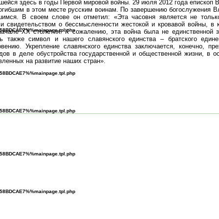
вшейся здесь в годы Первой мировой войны. 29 июля 2012 года епископ 
огибшим в этом месте русским воинам. По завершению богослужения В
шимся. В своем слове он отметил: «Эта часовня является не тольк
и свидетельством о бессмысленности жестокой и кровавой войны, в 
B^58BDCAE7%%mainpage.tpl.php
ачале ХХ столетия. К сожалению, эта война была не единственной 
ть также символ и нашего славянского единства – братского едине
ению. Укрепление славянского единства заключается, конечно, пре
дов в деле обустройства государственной и общественной жизни, в о
вленных на развитие наших стран».
B^58BDCAE7%%mainpage.tpl.php
B^58BDCAE7%%mainpage.tpl.php
B^58BDCAE7%%mainpage.tpl.php
B^58BDCAE7%%mainpage.tpl.php