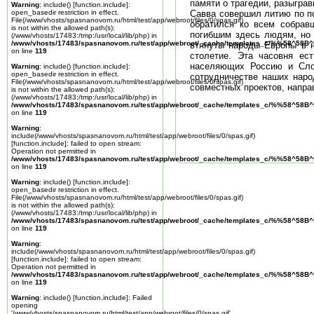
памяти о трагедии, разыгра
Warning
: include() [
function.include
]:
open_basedir restriction in effect.
Савва совершил литию по п
File(/www/vhosts/spasnanovom.ru/html/test/app/webroot/files/0/spas.gif)
обратился ко всем собрав
is not within the allowed path(s):
погибшим здесь людям, но 
(/www/vhosts/17483:/tmp:/usr/local/lib/php) in
/www/vhosts/17483/spasnanovom.ru/test/app/webroot/_cache/templates_c/%%58^58
втянуты народы Европы в н
on line
119
столетие. Эта часовня ес
населяющих Россию и Слов
Warning
: include() [
function.include
]:
open_basedir restriction in effect.
сотрудничестве наших наро
File(/www/vhosts/spasnanovom.ru/html/test/app/webroot/files/0/spas.gif)
совместных проектов, напра
is not within the allowed path(s):
(/www/vhosts/17483:/tmp:/usr/local/lib/php) in
/www/vhosts/17483/spasnanovom.ru/test/app/webroot/_cache/templates_c/%%58^58
on line
119
Warning
:
include(/www/vhosts/spasnanovom.ru/html/test/app/webroot/files/0/spas.gif)
[
function.include
]: failed to open stream:
Operation not permitted in
/www/vhosts/17483/spasnanovom.ru/test/app/webroot/_cache/templates_c/%%58^58
on line
119
Warning
: include() [
function.include
]:
open_basedir restriction in effect.
File(/www/vhosts/spasnanovom.ru/html/test/app/webroot/files/0/spas.gif)
is not within the allowed path(s):
(/www/vhosts/17483:/tmp:/usr/local/lib/php) in
/www/vhosts/17483/spasnanovom.ru/test/app/webroot/_cache/templates_c/%%58^58
on line
119
Warning
:
include(/www/vhosts/spasnanovom.ru/html/test/app/webroot/files/0/spas.gif)
[
function.include
]: failed to open stream:
Operation not permitted in
/www/vhosts/17483/spasnanovom.ru/test/app/webroot/_cache/templates_c/%%58^58
on line
119
Warning
: include() [
function.include
]: Failed
opening
'/www/vhosts/spasnanovom.ru/html/test/app/webroot/files/0/spas.gif'