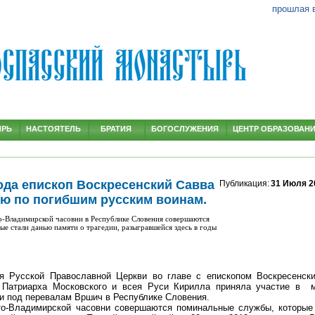
прошлая 
ЫРЬ
НАСТОЯТЕЛЬ
БРАТИЯ
БОГОСЛУЖЕНИЯ
ЦЕНТР ОБРАЗОВАН
года епископ Воскресенский Савва
Публикация:
31 Июля 2
ю по погибшим русским воинам.
то-Владимирской часовни в Республике Словения совершаются
е стали данью памяти о трагедии, разыгравшейся здесь в годы
я Русской Православной Церкви во главе с епископом Воскресенск
 Патриарха Московского и всея Руси Кирилла приняла участие в 
и под перевалам Вршич в Республике Словения.
то-Владимирской часовни совершаются поминальные службы, которые