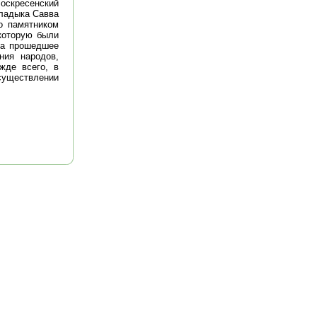
Воскресенский
ладыка Савва
о памятником
которую были
за прошедшее
ния народов,
жде всего, в
существлении