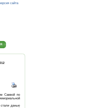
версия сайта
ИЯ
012
им Саввой по
мемориальной
 стали данью