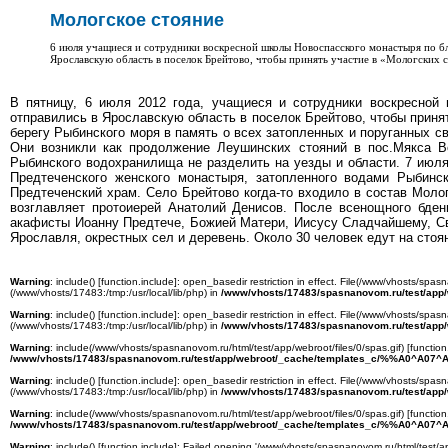
Мологское стояние
6 июля учащиеся и сотрудники воскресной школы Новоспасского монастыря по б
Ярославскую область в поселок Брейтово, чтобы принять участие в «Мологских 
В пятницу, 6 июля 2012 года, учащиеся и сотрудники воскресной
отправились в Ярославскую область в поселок Брейтово, чтобы приня
берегу Рыбинского моря в память о всех затопленных и поруганных с
Они возникли как продолжение Леушинских стояний в пос.Мякса В
Рыбинского водохранилища не разделить на уезды и области. 7 июля
Предтеченского женского монастыря, затопленного водами Рыбинс
Предтеченский храм. Село Брейтово когда-то входило в состав Молог
возглавляет протоиерей Анатолий Денисов. После всенощного бден
акафисты Иоанну Предтече, Божией Матери, Иисусу Сладчайшему, Св
Ярославля, окрестных сел и деревень. Около 30 человек едут на стоя
Warning
: include() [
function.include
]: open_basedir restriction in effect. File(/www/vhosts/spasn
(/www/vhosts/17483:/tmp:/usr/local/lib/php) in
/www/vhosts/17483/spasnanovom.ru/test/app
Warning
: include() [
function.include
]: open_basedir restriction in effect. File(/www/vhosts/spasn
(/www/vhosts/17483:/tmp:/usr/local/lib/php) in
/www/vhosts/17483/spasnanovom.ru/test/app
Warning
: include(/www/vhosts/spasnanovom.ru/html/test/app/webroot/files/0/spas.gif) [
function
/www/vhosts/17483/spasnanovom.ru/test/app/webroot/_cache/templates_c/%%A0^A07^A
Warning
: include() [
function.include
]: open_basedir restriction in effect. File(/www/vhosts/spasn
(/www/vhosts/17483:/tmp:/usr/local/lib/php) in
/www/vhosts/17483/spasnanovom.ru/test/app
Warning
: include(/www/vhosts/spasnanovom.ru/html/test/app/webroot/files/0/spas.gif) [
function
/www/vhosts/17483/spasnanovom.ru/test/app/webroot/_cache/templates_c/%%A0^A07^A
Warning
: include() [
function.include
]: Failed opening '/www/vhosts/spasnanovom.ru/html/test/ap