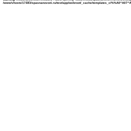
/www/vhosts/17483/spasnanovom.ru/test/app/webroot/_cache/templates_c/%%A0^A07^A