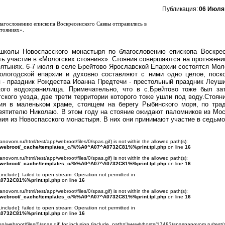
Публикация:
06 Июля
лагословению епископа Воскресенского Саввы отправились в
стояниях».
 школы Новоспасского монастыря по благословению епископа Воскре
ть участие в «Мологских стояниях». Стояния совершаются на протяжени
вятынях. 6-7 июля в селе Брейтово Ярославской Епархии состоятся Мол
ологодской епархии и духовно составляют с ними одно целое, поск
 - праздник Рождества Иоанна Предтечи - престольный праздник Леуши
кого водохранилища. Примечательно, что в с.Брейтово тоже был за
ского уезда, две трети территории которого тоже ушли под воду.Стоян
ия в маленьком храме, стоящем на берегу Рыбинского моря, по тра
ятителю Николаю. В этом году на стояние ожидают паломников из Мос
ния из Новоспасского монастыря. В них они принимают участие в седьмо
anovom.ru/html/test/app/webroot/files/0/spas.gif) is not within the allowed path(s):
/webroot/_cache/templates_c/%%A0^A07^A0732C81%%print.tpl.php
on line
16
anovom.ru/html/test/app/webroot/files/0/spas.gif) is not within the allowed path(s):
/webroot/_cache/templates_c/%%A0^A07^A0732C81%%print.tpl.php
on line
16
.include
]: failed to open stream: Operation not permitted in
0732C81%%print.tpl.php
on line
16
anovom.ru/html/test/app/webroot/files/0/spas.gif) is not within the allowed path(s):
/webroot/_cache/templates_c/%%A0^A07^A0732C81%%print.tpl.php
on line
16
.include
]: failed to open stream: Operation not permitted in
0732C81%%print.tpl.php
on line
16
p/webroot/files/0/spas.gif' for inclusion (include_path='/www/vhosts/17483/spasnanovom.ru/test/