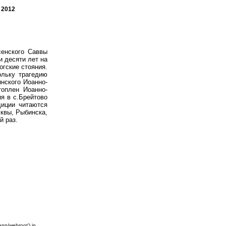
 2012
сенского Саввы
и десяти лет на
огские стояния.
ольку трагедию
нского Иоанно-
топлен Иоанно-
ия в с.Брейтово
диции читаются
квы, Рыбинска,
й раз.
app/webroot') in