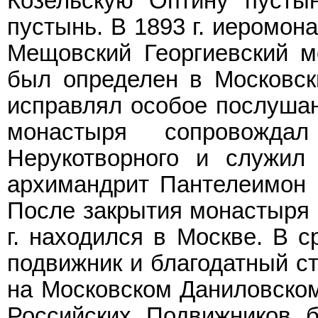
Козельскую Оптину пусты
пустынь. В 1893 г. иеромо
Мещовский Георгиевский м
был определен в Московск
исправлял особое послушан
монастыря сопровожда
Нерукотворного и служил
архимандрит Пантелеимон 
После закрытия монастыря в
г. находился в Москве. В 
подвижник и благодатный ст
на Московском Даниловском
Российских Подвижников б