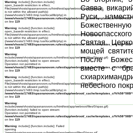
Warning
: include() [
function.include
]:
open_basedir restriction in effect.
Савва, викари
File(/www/vhosts/spasnanovom.ru/html/test/app/webroot/files/0/spas.gif)
is not within the allowed path(s):
Руси, намест
(/www/vhosts/17483:/tmp:/usr/local/lib/php) in
/www/vhosts/17483/spasnanovom.ru/test/app/webroot/_cache/templates_c/%%58^58
on line
119
Божественну
Warning
: include() [
function.include
]:
Новоспасского
open_basedir restriction in effect.
File(/www/vhosts/spasnanovom.ru/html/test/app/webroot/files/0/spas.gif)
is not within the allowed path(s):
Святая Церко
(/www/vhosts/17483:/tmp:/usr/local/lib/php) in
/www/vhosts/17483/spasnanovom.ru/test/app/webroot/_cache/templates_c/%%58^58
on line
119
мощей святите
Warning
:
После Божес
include(/www/vhosts/spasnanovom.ru/html/test/app/webroot/files/0/spas.gif)
[
function.include
]: failed to open stream:
Operation not permitted in
вместе с бр
/www/vhosts/17483/spasnanovom.ru/test/app/webroot/_cache/templates_c/%%58^58
on line
119
схиархимандр
Warning
: include() [
function.include
]:
open_basedir restriction in effect.
небесного пок
File(/www/vhosts/spasnanovom.ru/html/test/app/webroot/files/0/spas.gif)
is not within the allowed path(s):
(/www/vhosts/17483:/tmp:/usr/local/lib/php) in
/www/vhosts/17483/spasnanovom.ru/test/app/webroot/_cache/templates_c/%%58^58
on line
119
Warning
:
include(/www/vhosts/spasnanovom.ru/html/test/app/webroot/files/0/spas.gif)
[
function.include
]: failed to open stream:
Operation not permitted in
/www/vhosts/17483/spasnanovom.ru/test/app/webroot/_cache/templates_c/%%58^58
on line
119
Warning
: include() [
function.include
]: Failed
opening
'/www/vhosts/spasnanovom.ru/html/test/app/webroot/files/0/spas.gif'