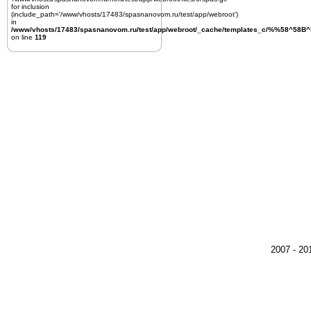
for inclusion
(include_path='/www/vhosts/17483/spasnanovom.ru/test/app/webroot')
in
/www/vhosts/17483/spasnanovom.ru/test/app/webroot/_cache/templates_c/%%58^58
on line
119
2007 - 2