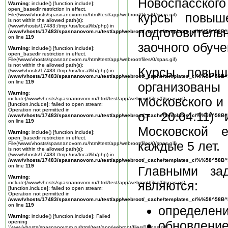
Новоспасского
Warning
: include() [
function.include
]:
open_basedir restriction in effect.
курсы повыше
File(/www/vhosts/spasnanovom.ru/html/test/app/webroot/files/0/spas.gif)
is not within the allowed path(s):
(/www/vhosts/17483:/tmp:/usr/local/lib/php) in
подготовите
/www/vhosts/17483/spasnanovom.ru/test/app/webroot/_cache/templates_c/%%58^58
on line
119
заочного обуч
Warning
: include() [
function.include
]:
open_basedir restriction in effect.
File(/www/vhosts/spasnanovom.ru/html/test/app/webroot/files/0/spas.gif)
is not within the allowed path(s):
Курсы повыш
(/www/vhosts/17483:/tmp:/usr/local/lib/php) in
/www/vhosts/17483/spasnanovom.ru/test/app/webroot/_cache/templates_c/%%58^58
on line
119
организованы
Warning
:
Московского и
include(/www/vhosts/spasnanovom.ru/html/test/app/webroot/files/0/spas.gif)
[
function.include
]: failed to open stream:
Operation not permitted in
от 20.04.11)
/www/vhosts/17483/spasnanovom.ru/test/app/webroot/_cache/templates_c/%%58^58
on line
119
Московской 
Warning
: include() [
function.include
]:
open_basedir restriction in effect.
каждые 5 лет.
File(/www/vhosts/spasnanovom.ru/html/test/app/webroot/files/0/spas.gif)
is not within the allowed path(s):
(/www/vhosts/17483:/tmp:/usr/local/lib/php) in
/www/vhosts/17483/spasnanovom.ru/test/app/webroot/_cache/templates_c/%%58^58
on line
119
Главными за
Warning
:
являются:
include(/www/vhosts/spasnanovom.ru/html/test/app/webroot/files/0/spas.gif)
[
function.include
]: failed to open stream:
Operation not permitted in
/www/vhosts/17483/spasnanovom.ru/test/app/webroot/_cache/templates_c/%%58^58
on line
119
определени
Warning
: include() [
function.include
]: Failed
обновлени
opening
'/www/vhosts/spasnanovom.ru/html/test/app/webroot/files/0/spas.gif'