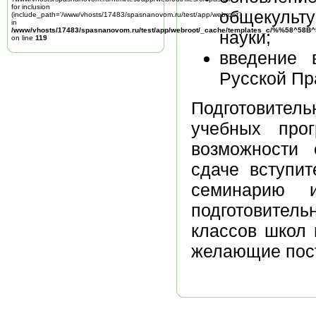
for inclusion
общекульт
(include_path='/www/vhosts/17483/spasnanovom.ru/test/app/webroot')
in
/www/vhosts/17483/spasnanovom.ru/test/app/webroot/_cache/templates_c/%%58^58
науки;
on line
119
введение 
Русской Пр
Подготовите
учебных прог
возможности 
сдаче вступи
семинарию 
подготовите
классов школ 
желающие пост