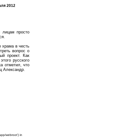
аля 2012
 лицам просто
ся.
 храма в честь
треть вопрос о
ый проект. Как
этого русского
а отметил, что
ц Александр.
app/webroot') in