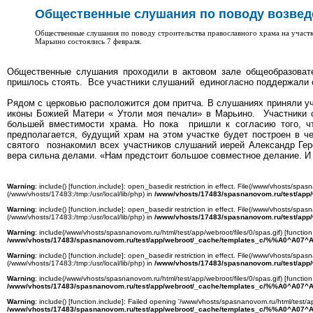
Общественные слушания по поводу возвед
Общественные слушания по поводу строительства православного храма на участк
Марьино состоялись 7 февраля.
Общественные слушания проходили в актовом зале общеобразоват
пришлось стоять. Все участники слушаний единогласно поддержали с
Рядом с церковью расположится дом притча. В слушаниях приняли у
иконы Божией Матери « Утоли моя печали» в Марьино. Участники с
большей вместимости храма. Но пока пришли к согласию того, ч
предполагается, будущий храм на этом участке будет построен в ч
святого познакомил всех участников слушаний иерей Александр Гер
вера сильна делами. «Нам предстоит большое совместное делание. И 
Warning
: include() [
function.include
]: open_basedir restriction in effect. File(/www/vhosts/spasn
(/www/vhosts/17483:/tmp:/usr/local/lib/php) in
/www/vhosts/17483/spasnanovom.ru/test/app
Warning
: include() [
function.include
]: open_basedir restriction in effect. File(/www/vhosts/spasn
(/www/vhosts/17483:/tmp:/usr/local/lib/php) in
/www/vhosts/17483/spasnanovom.ru/test/app
Warning
: include(/www/vhosts/spasnanovom.ru/html/test/app/webroot/files/0/spas.gif) [
function
/www/vhosts/17483/spasnanovom.ru/test/app/webroot/_cache/templates_c/%%A0^A07^A
Warning
: include() [
function.include
]: open_basedir restriction in effect. File(/www/vhosts/spasn
(/www/vhosts/17483:/tmp:/usr/local/lib/php) in
/www/vhosts/17483/spasnanovom.ru/test/app
Warning
: include(/www/vhosts/spasnanovom.ru/html/test/app/webroot/files/0/spas.gif) [
function
/www/vhosts/17483/spasnanovom.ru/test/app/webroot/_cache/templates_c/%%A0^A07^A
Warning
: include() [
function.include
]: Failed opening '/www/vhosts/spasnanovom.ru/html/test/ap
/www/vhosts/17483/spasnanovom.ru/test/app/webroot/_cache/templates_c/%%A0^A07^A