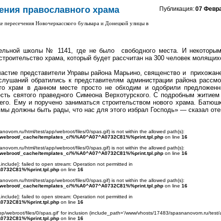
ения православного храма
Публикация:
07 Февр
е пересечения Новочеркасского бульвара и Донецкой улицы в
ельной школы № 1141, где не было свободного места. И некоторым
троительство храма, который будет рассчитан на 300 человек молящих
частие представители Управы района Марьино, священство и прихожане
лушаний обратились к представителям администрации района рассмо
то храм в данном месте просто не обходим и одобрили предложенн
есть святого праведного Симеона Верхотурского. С подробным житием 
его. Ему и поручено заниматься строительством нового храма. Батюшк
мы должны быть рады, что нас для этого избрал Господь» — сказал оте
anovom.ru/html/test/app/webroot/files/0/spas.gif) is not within the allowed path(s):
/webroot/_cache/templates_c/%%A0^A07^A0732C81%%print.tpl.php
on line
16
anovom.ru/html/test/app/webroot/files/0/spas.gif) is not within the allowed path(s):
/webroot/_cache/templates_c/%%A0^A07^A0732C81%%print.tpl.php
on line
16
.include
]: failed to open stream: Operation not permitted in
0732C81%%print.tpl.php
on line
16
anovom.ru/html/test/app/webroot/files/0/spas.gif) is not within the allowed path(s):
/webroot/_cache/templates_c/%%A0^A07^A0732C81%%print.tpl.php
on line
16
.include
]: failed to open stream: Operation not permitted in
0732C81%%print.tpl.php
on line
16
p/webroot/files/0/spas.gif' for inclusion (include_path='/www/vhosts/17483/spasnanovom.ru/test/
0732C81%%print.tpl.php
on line
16