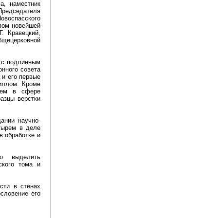
а, наместник
Председателя
Новоспасского
лом новейшей
. Кравецкий,
Общецерковной
е с подлинным
онного совета
 и его первые
иллом. Кроме
рем в сфере
азцы верстки
ании научно-
тырем в деле
в обработке и
но выделить
ского тома и
ести в стенах
ословение его