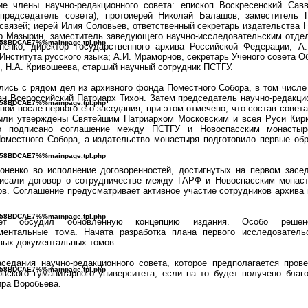
е члены научно-редакционного совета: епископ Воскресенский Савв
(председатель совета); протоиерей Николай Балашов, заместитель 
вязей; иерей Илия Соловьев, ответственный секретарь издательства 
р Мазырин, заместитель заведующего научно-исследовательским отде
B^58BDCAE7%%mainpage.tpl.php
енко, директор Государственного архива Российской Федерации; А.Г
Института русского языка; А.И. Мраморнов, секретарь Ученого совета 
, Н.А. Кривошеева, старший научный сотрудник ПСТГУ.
лись с рядом дел из архивного фонда Поместного Собора, в том числ
н Всероссийский Патриарх Тихон. Затем председатель научно-редакци
B^58BDCAE7%%mainpage.tpl.php
ой после первого его заседания, при этом отмечено, что состав совета
были утверждены Святейшим Патриархом Московским и всея Руси Кир
ло подписано соглашение между ПСТГУ и Новоспасским монасты
оместного Собора, а издательство монастыря подготовило первые обр
B^58BDCAE7%%mainpage.tpl.php
ненко во исполнение договоренностей, достигнутых на первом засед
писали договор о сотрудничестве между ГАРФ и Новоспасским монас
в. Соглашение предусматривает активное участие сотрудников архива 
B^58BDCAE7%%mainpage.tpl.php
овет обсудил обновленную концепцию издания. Особо реше
ментальные тома. Начата разработка плана первого исследователь
вых документальных томов.
аседания научно-редакционного совета, которое предполагается пров
B^58BDCAE7%%mainpage.tpl.php
вского гуманитарного университета, если на то будет получено благ
ира Воробьева.