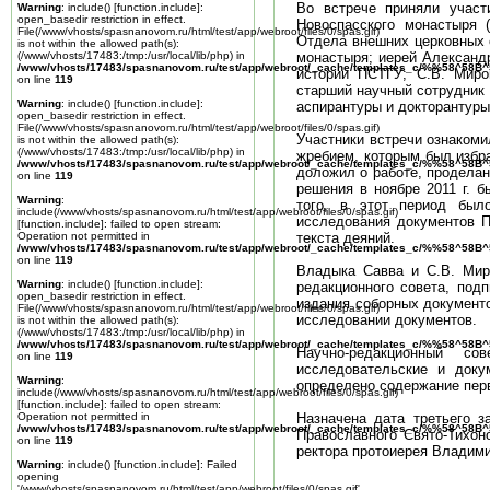
Во встрече приняли участи
Warning
: include() [
function.include
]:
open_basedir restriction in effect.
Новоспасского монастыря 
File(/www/vhosts/spasnanovom.ru/html/test/app/webroot/files/0/spas.gif)
Отдела внешних церковных с
is not within the allowed path(s):
(/www/vhosts/17483:/tmp:/usr/local/lib/php) in
монастыря; иерей Александ
/www/vhosts/17483/spasnanovom.ru/test/app/webroot/_cache/templates_c/%%58^58
истории ПСТГУ; С.В. Мирон
on line
119
старший научный сотрудник 
Warning
: include() [
function.include
]:
аспирантуры и докторантуры
open_basedir restriction in effect.
File(/www/vhosts/spasnanovom.ru/html/test/app/webroot/files/0/spas.gif)
Участники встречи ознакоми
is not within the allowed path(s):
(/www/vhosts/17483:/tmp:/usr/local/lib/php) in
жребием, которым был избра
/www/vhosts/17483/spasnanovom.ru/test/app/webroot/_cache/templates_c/%%58^58
доложил о работе, проделанн
on line
119
решения в ноябре 2011 г. 
Warning
:
того, в этот период бы
include(/www/vhosts/spasnanovom.ru/html/test/app/webroot/files/0/spas.gif)
исследования документов П
[
function.include
]: failed to open stream:
Operation not permitted in
текста деяний.
/www/vhosts/17483/spasnanovom.ru/test/app/webroot/_cache/templates_c/%%58^58
on line
119
Владыка Савва и С.В. Миро
Warning
: include() [
function.include
]:
редакционного совета, под
open_basedir restriction in effect.
издания соборных документо
File(/www/vhosts/spasnanovom.ru/html/test/app/webroot/files/0/spas.gif)
исследовании документов.
is not within the allowed path(s):
(/www/vhosts/17483:/tmp:/usr/local/lib/php) in
/www/vhosts/17483/spasnanovom.ru/test/app/webroot/_cache/templates_c/%%58^58
Научно-редакционный с
on line
119
исследовательские и доку
Warning
:
определено содержание пер
include(/www/vhosts/spasnanovom.ru/html/test/app/webroot/files/0/spas.gif)
[
function.include
]: failed to open stream:
Operation not permitted in
Назначена дата третьего з
/www/vhosts/17483/spasnanovom.ru/test/app/webroot/_cache/templates_c/%%58^58
Православного Свято-Тихоно
on line
119
ректора протоиерея Владим
Warning
: include() [
function.include
]: Failed
opening
'/www/vhosts/spasnanovom.ru/html/test/app/webroot/files/0/spas.gif'