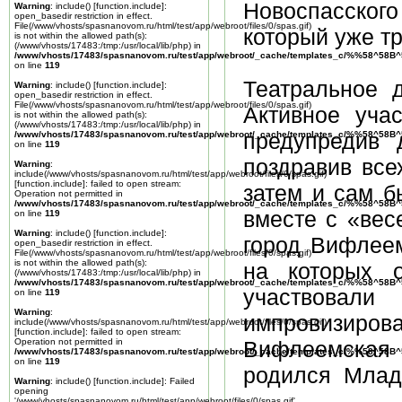
Новоспасского
Warning
: include() [
function.include
]:
open_basedir restriction in effect.
File(/www/vhosts/spasnanovom.ru/html/test/app/webroot/files/0/spas.gif)
который уже тр
is not within the allowed path(s):
(/www/vhosts/17483:/tmp:/usr/local/lib/php) in
/www/vhosts/17483/spasnanovom.ru/test/app/webroot/_cache/templates_c/%%58^58
on line
119
Театральное 
Warning
: include() [
function.include
]:
open_basedir restriction in effect.
File(/www/vhosts/spasnanovom.ru/html/test/app/webroot/files/0/spas.gif)
Активное уча
is not within the allowed path(s):
(/www/vhosts/17483:/tmp:/usr/local/lib/php) in
предупредив 
/www/vhosts/17483/spasnanovom.ru/test/app/webroot/_cache/templates_c/%%58^58
on line
119
поздравив все
Warning
:
include(/www/vhosts/spasnanovom.ru/html/test/app/webroot/files/0/spas.gif)
[
function.include
]: failed to open stream:
затем и сам б
Operation not permitted in
/www/vhosts/17483/spasnanovom.ru/test/app/webroot/_cache/templates_c/%%58^58
вместе с «вес
on line
119
Warning
: include() [
function.include
]:
город Вифлеем
open_basedir restriction in effect.
File(/www/vhosts/spasnanovom.ru/html/test/app/webroot/files/0/spas.gif)
is not within the allowed path(s):
на которых о
(/www/vhosts/17483:/tmp:/usr/local/lib/php) in
/www/vhosts/17483/spasnanovom.ru/test/app/webroot/_cache/templates_c/%%58^58
участвовал
on line
119
Warning
:
импровизиро
include(/www/vhosts/spasnanovom.ru/html/test/app/webroot/files/0/spas.gif)
[
function.include
]: failed to open stream:
Operation not permitted in
Вифлеемская 
/www/vhosts/17483/spasnanovom.ru/test/app/webroot/_cache/templates_c/%%58^58
on line
119
родился Младе
Warning
: include() [
function.include
]: Failed
opening
'/www/vhosts/spasnanovom.ru/html/test/app/webroot/files/0/spas.gif'