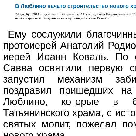
В Люблино начато строительство нового х
24 декабря.2011 года епископ Воскресенский Савва, куратор Петропавловского
начало строительства храма святой мученицы Татианы Римской.
Ему сослужили благочинны
протоиерей Анатолий Родио
иерей Иоанн Коваль. По 
Савва освятили первую с
запустил механизм заб
поздравил пришедших на
Люблино, которые в б
Татьянинского храма, с ист
святых молит, пожелал по
нового храма.