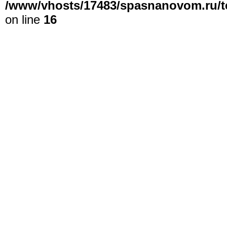
/www/vhosts/17483/spasnanovom.ru/t
on line
16