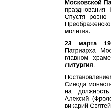
Московской Па
празднования 
Спустя ровно 
Преображенско
молитва.
23 марта 19
Патриарха Мос
главном хра
Литургия
.
Постановлени
Синода монасты
на должность
Алексий (Фроло
викарий Святей