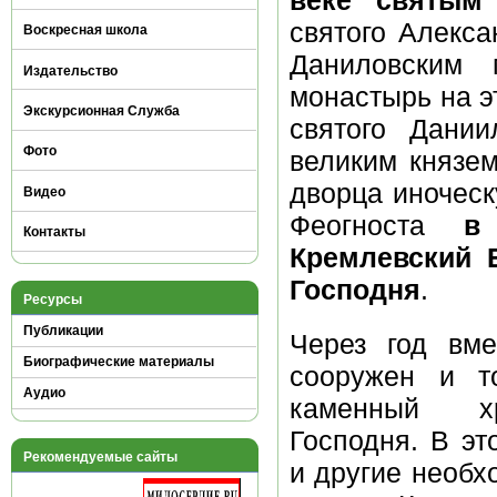
святого Алекса
Воскресная школа
Даниловским 
Издательство
монастырь на э
Экскурсионная Служба
святого Дании
Фото
великим князем
дворца иноческ
Видео
Феогноста
в
Контакты
Кремлевский 
Господня
.
Ресурсы
Публикации
Через год вме
Биографические материалы
сооружен и т
Аудио
каменный х
Господня. В э
Рекомендуемые сайты
и другие необ