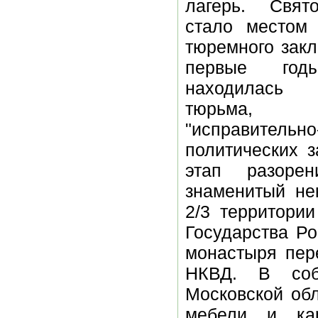
лагерь. Свят
стало местом
тюремного закл
первые год
находилась 
тюрьма,
"исправитель
политических 
этап разоре
знаменитый не
2/3 территори
Государства Ро
монастыря пер
НКВД. В соб
Московской обл
мебели и кар