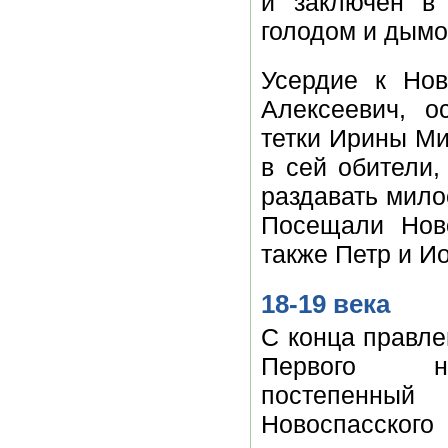
и заключен в 
голодом и дымо
Усердие к Но
Алексеевич, о
тетки Ирины Ми
в сей обители,
раздавать мило
Посещали Нов
также Петр и И
18-19 века
С конца правле
Первого нач
постепенный
Новоспасского