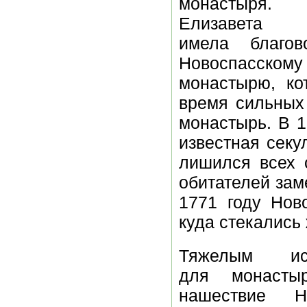
монастыря
Елизавета П
имела благов
Новоспасскому
монастырю, ко
время сильных
монастырь. В 1
известная секу
лишился всех 
обитателей зам
1771 году Нов
куда стекались
Тяжелым исп
для монасты
нашествие На