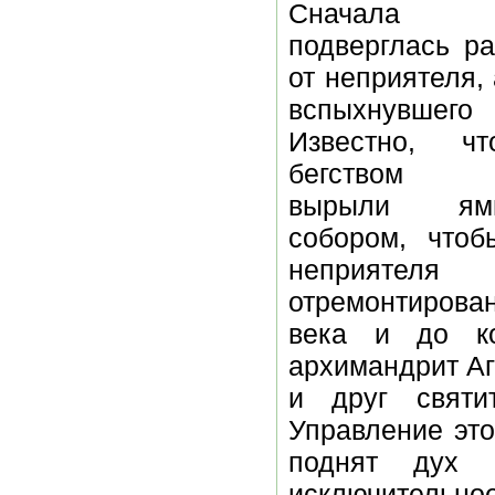
Сначала о
подверглась р
от неприятеля, 
вспыхнувшего
Известно, ч
бегством ф
вырыли я
собором, чтоб
неприятеля
отремонтирова
века и до ко
архимандрит Аг
и друг святи
Управление это
поднят дух 
исключительное