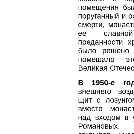
помещения был
поруганный и о
смерти, монас
ее славн
преданности хр
было решено 
помешало эт
Великая Отечес
В 1950-е го
внешнего воз
щит с лозунго
вместо монас
над входом в 
Романовых.