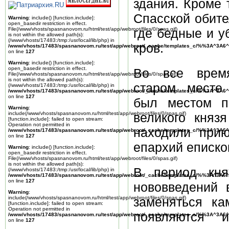
здания. Кроме т
Спасской обите
Warning
: include() [
function.include
]:
open_basedir restriction in effect.
File(/www/vhosts/spasnanovom.ru/html/test/app/webroot/files/0/spas.gif)
где бедные и у
is not within the allowed path(s):
(/www/vhosts/17483:/tmp:/usr/local/lib/php) in
кров.
/www/vhosts/17483/spasnanovom.ru/test/app/webroot/_cache/templates_c/%%3A^3A6^
on line
127
Warning
: include() [
function.include
]:
open_basedir restriction in effect.
Во все врем
File(/www/vhosts/spasnanovom.ru/html/test/app/webroot/files/0/spas.gif)
is not within the allowed path(s):
старом месте
(/www/vhosts/17483:/tmp:/usr/local/lib/php) in
/www/vhosts/17483/spasnanovom.ru/test/app/webroot/_cache/templates_c/%%3A^3A6^
on line
127
был местом по
Warning
:
include(/www/vhosts/spasnanovom.ru/html/test/app/webroot/files/0/spas.gif)
великого княз
[
function.include
]: failed to open stream:
Operation not permitted in
находили при
/www/vhosts/17483/spasnanovom.ru/test/app/webroot/_cache/templates_c/%%3A^3A6^
on line
127
епархий еписко
Warning
: include() [
function.include
]:
open_basedir restriction in effect.
File(/www/vhosts/spasnanovom.ru/html/test/app/webroot/files/0/spas.gif)
is not within the allowed path(s):
В период кня
(/www/vhosts/17483:/tmp:/usr/local/lib/php) in
/www/vhosts/17483/spasnanovom.ru/test/app/webroot/_cache/templates_c/%%3A^3A6^
on line
127
нововведений 
Warning
:
include(/www/vhosts/spasnanovom.ru/html/test/app/webroot/files/0/spas.gif)
заменяться к
[
function.include
]: failed to open stream:
Operation not permitted in
появляются и
/www/vhosts/17483/spasnanovom.ru/test/app/webroot/_cache/templates_c/%%3A^3A6^
on line
127