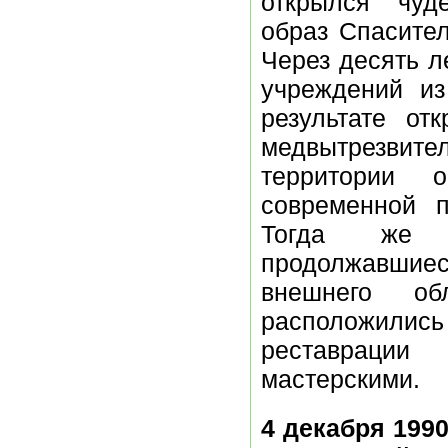
открылся чуд
образ Спасител
Через десять л
учреждений из
результате от
медвытрезвит
территории 
современной п
Тогда же н
продолжавшиес
внешнего об
расположилис
реставрации 
мастерскими.
4 декабря 199