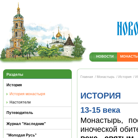
НОВОСТИ
МОНАСТ
Разделы
Главная
/ Монастырь
/ История
/ И
История
ИСТОРИЯ
История монастыря
Настоятели
13-15 века
Путеводитель
Монастырь, по
Журнал "Наследник"
иноческой оби
"Молодая Русь"
веке святым