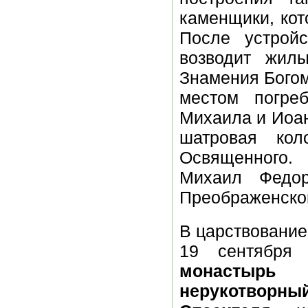
каменщики, кот
После устрой
возводит жил
Знамения Богом
местом погре
Михаила и Иоан
шатровая ко
Освященного.
Михаил Федор
Преображенског
В царствовани
19 сентября
монастыр
нерукотвор