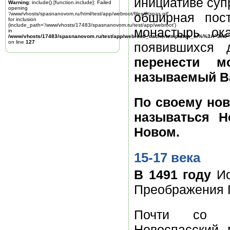
инициативе суп
Warning
: include() [
function.include
]: Failed
opening
обширная пост
'/www/vhosts/spasnanovom.ru/html/test/app/webroot/files/0/spas.gif'
for inclusion
(include_path='/www/vhosts/17483/spasnanovom.ru/test/app/webroot')
монастырь ок
in
/www/vhosts/17483/spasnanovom.ru/test/app/webroot/_cache/templates_c/%%3A^3A6^
on line
127
появившихся 
перенести м
называемый Ва
По своему но
называться Н
Новом.
15-17 века
В 1491 году
Ио
Преображения Г
Почти со в
Новоспасский 