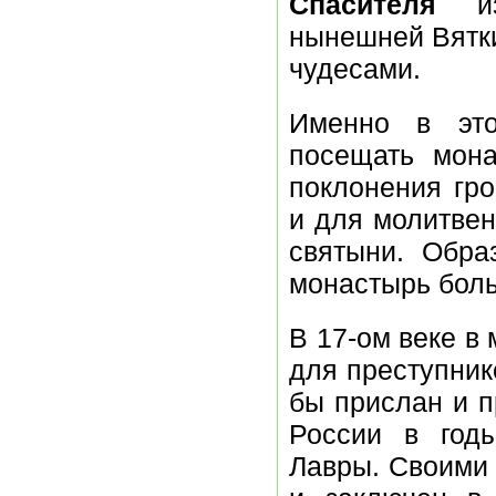
Спасителя
из
нынешней Вятк
чудесами.
Именно в эт
посещать мона
поклонения гро
и для молитвен
святыни. Обра
монастырь бол
В 17-ом веке в
для преступник
бы прислан и 
России в годы
Лавры. Своими 