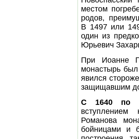
местом погреб
родов, преиму
В 1497 или 14
один из предк
Юрьевич Захар
При Иоанне Г
монастырь был
явился сторож
защищавшим до
С 1640 по 
вступлением
Романова мон
бойницами и 
построения т