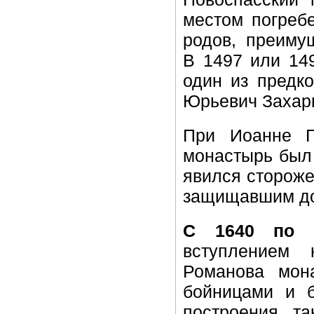
местом погреб
родов, преиму
В 1497 или 14
один из предк
Юрьевич Захар
При Иоанне Г
монастырь был
явился сторож
защищавшим до
С 1640 по 
вступлением
Романова мон
бойницами и 
построения т