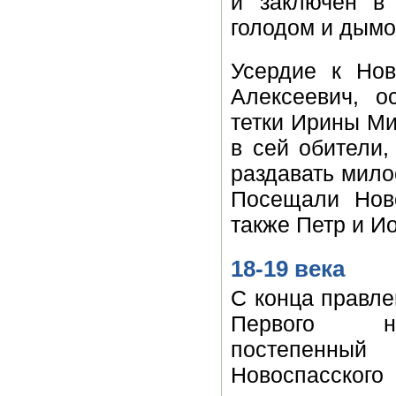
и заключен в 
голодом и дымо
Усердие к Но
Алексеевич, о
тетки Ирины Ми
в сей обители,
раздавать мило
Посещали Нов
также Петр и И
18-19 века
С конца правле
Первого нач
постепенный
Новоспасского