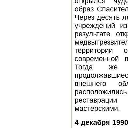
открылся чуд
образ Спасител
Через десять л
учреждений из
результате от
медвытрезвит
территории 
современной п
Тогда же н
продолжавшиес
внешнего об
расположилис
реставрации 
мастерскими.
4 декабря 199