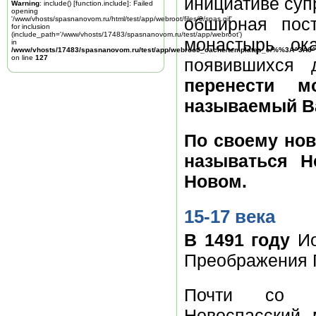
инициативе суп
Warning
: include() [
function.include
]: Failed
opening
обширная пост
'/www/vhosts/spasnanovom.ru/html/test/app/webroot/files/0/spas.gif'
for inclusion
(include_path='/www/vhosts/17483/spasnanovom.ru/test/app/webroot')
монастырь ок
in
/www/vhosts/17483/spasnanovom.ru/test/app/webroot/_cache/templates_c/%%3A^3A6^
on line
127
появившихся 
перенести м
называемый Ва
По своему но
называться Н
Новом.
15-17 века
В 1491 году
Ио
Преображения Г
Почти со в
Новоспасский 