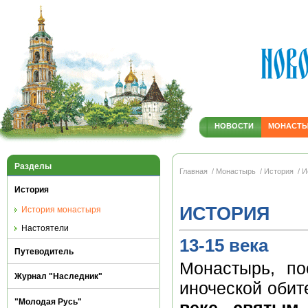
НОВОСТИ
МОНАСТ
Разделы
Главная
/ Монастырь
/ История
/ И
История
ИСТОРИЯ
История монастыря
Настоятели
13-15 века
Путеводитель
Монастырь, по
Журнал "Наследник"
иноческой оби
"Молодая Русь"
веке святым