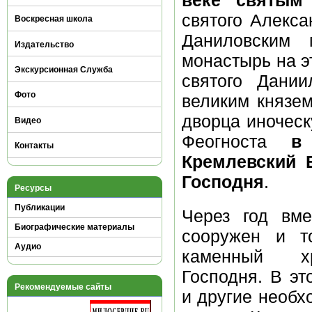
святого Алекса
Воскресная школа
Даниловским 
Издательство
монастырь на э
Экскурсионная Служба
святого Дании
Фото
великим князем
дворца иноческ
Видео
Феогноста
в
Контакты
Кремлевский 
Господня
.
Ресурсы
Публикации
Через год вме
Биографические материалы
сооружен и т
Аудио
каменный х
Господня. В э
Рекомендуемые сайты
и другие необ