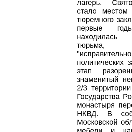
лагерь. Свят
стало местом
тюремного закл
первые год
находилась 
тюрьма,
"исправитель
политических 
этап разоре
знаменитый не
2/3 территори
Государства Ро
монастыря пер
НКВД. В соб
Московской обл
мебели и кар