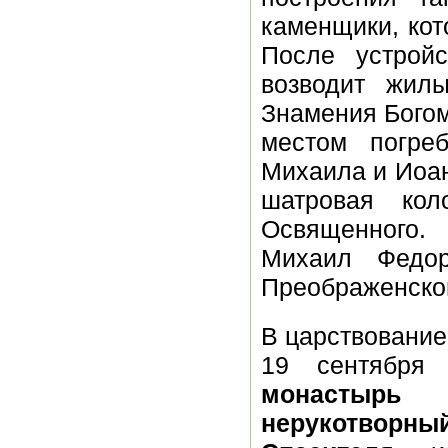
каменщики, кот
После устрой
возводит жил
Знамения Богом
местом погре
Михаила и Иоан
шатровая ко
Освященного.
Михаил Федор
Преображенског
В царствовани
19 сентября
монастыр
нерукотвор