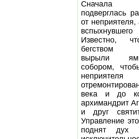
Сначала о
подверглась р
от неприятеля, 
вспыхнувшего
Известно, ч
бегством ф
вырыли я
собором, чтоб
неприятеля
отремонтирова
века и до ко
архимандрит Аг
и друг святи
Управление это
поднят дух 
исключительное