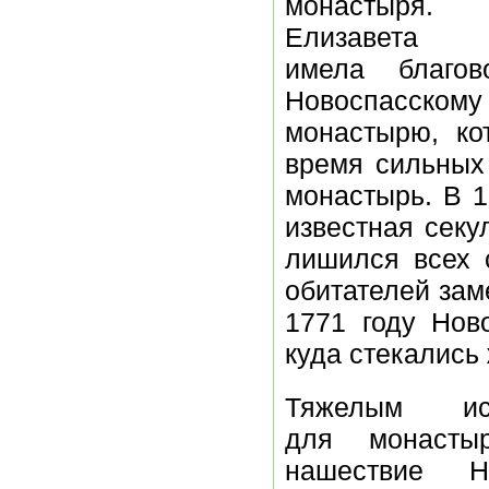
монастыря
Елизавета П
имела благов
Новоспасскому
монастырю, ко
время сильных
монастырь. В 1
известная секу
лишился всех 
обитателей зам
1771 году Нов
куда стекались
Тяжелым исп
для монасты
нашествие На