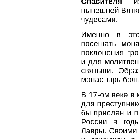
Спасителя
из
нынешней Вятк
чудесами.
Именно в эт
посещать мона
поклонения гро
и для молитвен
святыни. Обра
монастырь бол
В 17-ом веке в
для преступник
бы прислан и 
России в годы
Лавры. Своими 