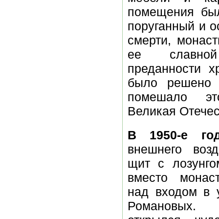
помещения был
поруганный и о
смерти, монас
ее славн
преданности хр
было решено 
помешало эт
Великая Отечес
В 1950-е го
внешнего воз
щит с лозунго
вместо монас
над входом в 
Романовых.