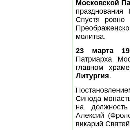
Московской Па
празднования 
Спустя ровно 
Преображенско
молитва.
23 марта 19
Патриарха Мос
главном хра
Литургия
.
Постановлени
Синода монасты
на должность
Алексий (Фроло
викарий Святей