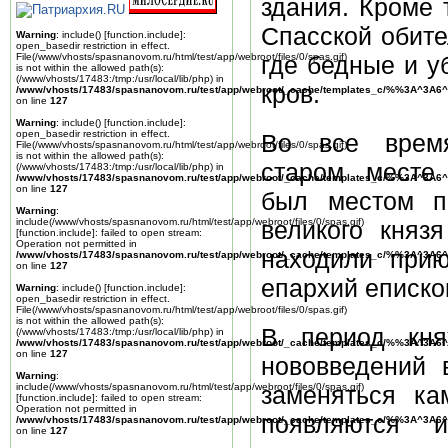
здания. Кроме т
Спасской обите
Warning
: include() [
function.include
]:
open_basedir restriction in effect.
File(/www/vhosts/spasnanovom.ru/html/test/app/webroot/files/0/spas.gif)
где бедные и у
is not within the allowed path(s):
(/www/vhosts/17483:/tmp:/usr/local/lib/php) in
кров.
/www/vhosts/17483/spasnanovom.ru/test/app/webroot/_cache/templates_c/%%3A^3A6^
on line
127
Warning
: include() [
function.include
]:
open_basedir restriction in effect.
Во все врем
File(/www/vhosts/spasnanovom.ru/html/test/app/webroot/files/0/spas.gif)
is not within the allowed path(s):
старом месте
(/www/vhosts/17483:/tmp:/usr/local/lib/php) in
/www/vhosts/17483/spasnanovom.ru/test/app/webroot/_cache/templates_c/%%3A^3A6^
on line
127
был местом по
Warning
:
include(/www/vhosts/spasnanovom.ru/html/test/app/webroot/files/0/spas.gif)
великого княз
[
function.include
]: failed to open stream:
Operation not permitted in
находили при
/www/vhosts/17483/spasnanovom.ru/test/app/webroot/_cache/templates_c/%%3A^3A6^
on line
127
епархий еписко
Warning
: include() [
function.include
]:
open_basedir restriction in effect.
File(/www/vhosts/spasnanovom.ru/html/test/app/webroot/files/0/spas.gif)
is not within the allowed path(s):
В период кня
(/www/vhosts/17483:/tmp:/usr/local/lib/php) in
/www/vhosts/17483/spasnanovom.ru/test/app/webroot/_cache/templates_c/%%3A^3A6^
on line
127
нововведений 
Warning
:
include(/www/vhosts/spasnanovom.ru/html/test/app/webroot/files/0/spas.gif)
заменяться к
[
function.include
]: failed to open stream:
Operation not permitted in
появляются и
/www/vhosts/17483/spasnanovom.ru/test/app/webroot/_cache/templates_c/%%3A^3A6^
on line
127