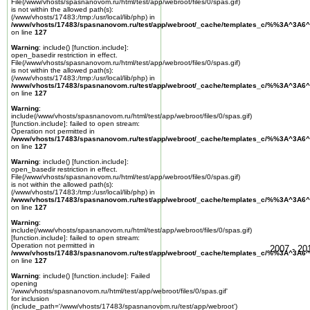
File(/www/vhosts/spasnanovom.ru/html/test/app/webroot/files/0/spas.gif)
is not within the allowed path(s):
(/www/vhosts/17483:/tmp:/usr/local/lib/php) in
/www/vhosts/17483/spasnanovom.ru/test/app/webroot/_cache/templates_c/%%3A^3A6^
on line
127
Warning
: include() [
function.include
]:
open_basedir restriction in effect.
File(/www/vhosts/spasnanovom.ru/html/test/app/webroot/files/0/spas.gif)
is not within the allowed path(s):
(/www/vhosts/17483:/tmp:/usr/local/lib/php) in
/www/vhosts/17483/spasnanovom.ru/test/app/webroot/_cache/templates_c/%%3A^3A6^
on line
127
Warning
:
include(/www/vhosts/spasnanovom.ru/html/test/app/webroot/files/0/spas.gif)
[
function.include
]: failed to open stream:
Operation not permitted in
/www/vhosts/17483/spasnanovom.ru/test/app/webroot/_cache/templates_c/%%3A^3A6^
on line
127
Warning
: include() [
function.include
]:
open_basedir restriction in effect.
File(/www/vhosts/spasnanovom.ru/html/test/app/webroot/files/0/spas.gif)
is not within the allowed path(s):
(/www/vhosts/17483:/tmp:/usr/local/lib/php) in
/www/vhosts/17483/spasnanovom.ru/test/app/webroot/_cache/templates_c/%%3A^3A6^
on line
127
Warning
:
include(/www/vhosts/spasnanovom.ru/html/test/app/webroot/files/0/spas.gif)
[
function.include
]: failed to open stream:
Operation not permitted in
2007 - 2
/www/vhosts/17483/spasnanovom.ru/test/app/webroot/_cache/templates_c/%%3A^3A6^
on line
127
Warning
: include() [
function.include
]: Failed
opening
'/www/vhosts/spasnanovom.ru/html/test/app/webroot/files/0/spas.gif'
for inclusion
(include_path='/www/vhosts/17483/spasnanovom.ru/test/app/webroot')