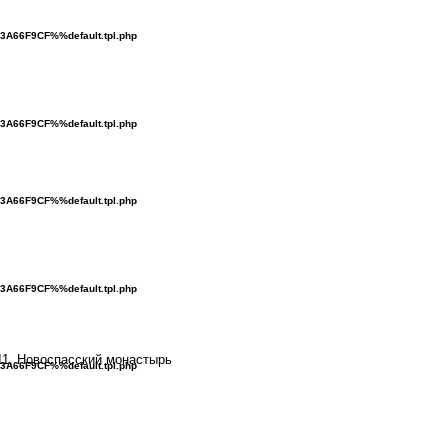
3A66F9CF%%default.tpl.php
3A66F9CF%%default.tpl.php
3A66F9CF%%default.tpl.php
3A66F9CF%%default.tpl.php
011, Новоспасский монастырь
3A66F9CF%%default.tpl.php