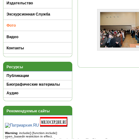
Издательство
Экскурсионная Служба
Фото
Видео
Контакты
Ресурсы
Публикации
Биографические материалы
Аудио
Рекомендуемые сайты
Warning
: include() [
function.include
]:
open_basedir restriction in effect.