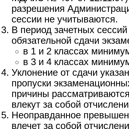
разрешения Администраци
сессии не учитываются.
В период зачетных сесси
обязательной сдачи экзам
в 1 и 2 классах миниму
в 3 и 4 классах миниму
Уклонение от сдачи указа
пропуски экзаменационны
причины рассматриваются 
влекут за собой отчислени
Неоправданное превышени
влечет за собой отчислени