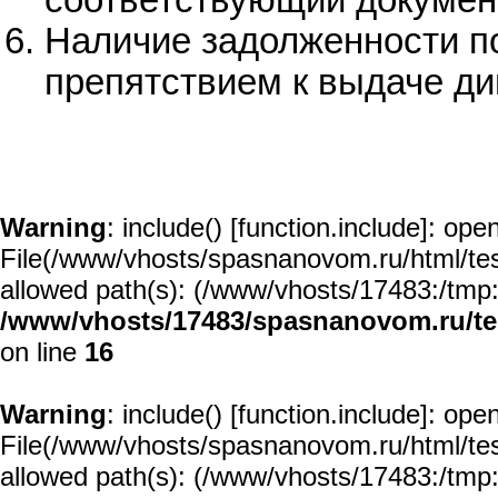
соответствующий докумен
Наличие задолженности п
препятствием к выдаче д
Warning
: include() [
function.include
]: open
File(/www/vhosts/spasnanovom.ru/html/test/
allowed path(s): (/www/vhosts/17483:/tmp:/u
/www/vhosts/17483/spasnanovom.ru/t
on line
16
Warning
: include() [
function.include
]: open
File(/www/vhosts/spasnanovom.ru/html/test/
allowed path(s): (/www/vhosts/17483:/tmp:/u