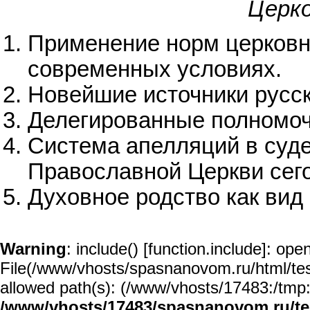
Церко
Применение норм церковно
современных условиях.
Новейшие источники русск
Делегированные полномоч
Система апелляций в суд
Православной Церкви сег
Духовное родство как вид
Warning
: include() [
function.include
]: open
File(/www/vhosts/spasnanovom.ru/html/test/
allowed path(s): (/www/vhosts/17483:/tmp:/u
/www/vhosts/17483/spasnanovom.ru/t