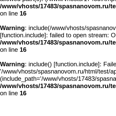
/www/vhosts/17483/spasnanovom.ru/t
on line
16
Warning
: include(/www/vhosts/spasnanovo
[
function.include
]: failed to open stream: O
/www/vhosts/17483/spasnanovom.ru/t
on line
16
Warning
: include() [
function.include
]: Fai
'/www/vhosts/spasnanovom.ru/html/test/app/
(include_path='/www/vhosts/17483/spasnan
/www/vhosts/17483/spasnanovom.ru/t
on line
16