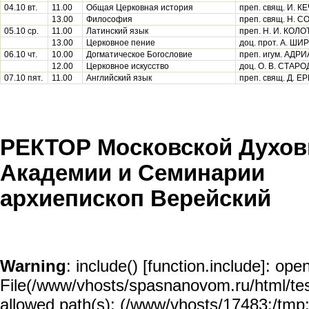
04.10 вт.
11.00
Общая Церковная история
преп. свящ. И. К
13.00
Философия
преп. свящ. Н. 
05.10 ср.
11.00
Латинский язык
преп. Н. И. КОЛ
13.00
Церковное пение
доц. прот. А. Ш
06.10 чт.
10.00
Догматическое Богословие
преп. игум. АДР
12.00
Церковное искусство
доц. О. В. СТАР
07.10 пят.
11.00
Английский язык
преп. свящ. Д. 
РЕКТОР Московской Духов
Академии и Семинарии
архиепископ Верейский
Warning
: include() [
function.include
]: open
File(/www/vhosts/spasnanovom.ru/html/test/
allowed path(s): (/www/vhosts/17483:/tmp:/u