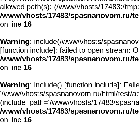
allowed path(s): (/www/vhosts/17483:/tmp:/u
/www/vhosts/17483/spasnanovom.ru/t
on line
16
Warning
: include(/www/vhosts/spasnanovo
[
function.include
]: failed to open stream: O
/www/vhosts/17483/spasnanovom.ru/t
on line
16
Warning
: include() [
function.include
]: Fai
'/www/vhosts/spasnanovom.ru/html/test/app/
(include_path='/www/vhosts/17483/spasnan
/www/vhosts/17483/spasnanovom.ru/t
on line
16