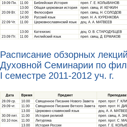
19.09 Пн.
11.00
Библейская История
преп. Г. Е. КОЛЫВАНОВ
13.00
Общая церковная история
преп. свящ. И. КЕЧКИН
20.09 Вт.
12.00
Философия
преп. свящ. Н. СОЛОДОВ
14.00
Русский язык
преп. Н. А. КУРЕНКОВА
22.09 Чт.
11.00
Церковнославянский язык
доц. А. А. МАТВЕЕВ
13.00
Катехизис
доц. О. В. СТАРОДУБЦЕВ
23.09 Пт.
11.00
Английский язык
преп. свящ. Д. ЕРМАКОВ
Расписание обзорных лекций
Духовной Семинарии по фили
I семестре 2011-2012 уч. г.
Дата
Время
Предмет
Преподава
28.09 ср.
10.00
Священное Писание Нового Завета
преп. прот. Г. К
29.09 чт.
11.00
Священное Писание Ветхого Завета
преп. прот. Н. Д
13.00
Церковно-славянский язык
доц. А. А. МАТВЕ
30.09 пят.
11.00
История религий
преп. свящ. А. 
03.10 пон.
11.00
Литургика
преп. прот. С. 
13.00
История России
преп. Г. Е. КОЛ