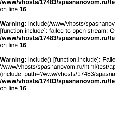
/www/vhosts/17483/spasnanovom.ru/t
on line
16
Warning
: include(/www/vhosts/spasnanovo
[
function.include
]: failed to open stream: O
/www/vhosts/17483/spasnanovom.ru/t
on line
16
Warning
: include() [
function.include
]: Fai
'/www/vhosts/spasnanovom.ru/html/test/app/
(include_path='/www/vhosts/17483/spasnan
/www/vhosts/17483/spasnanovom.ru/t
on line
16