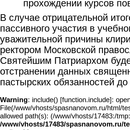
прохождении курсов по
В случае отрицательной итог
пассивного участия в учебно
уважительной причины клири
ректором Московской правос
Святейшим Патриархом буде
отстранении данных священ
пастырских обязанностей до
Warning
: include() [
function.include
]: open
File(/www/vhosts/spasnanovom.ru/html/test/
allowed path(s): (/www/vhosts/17483:/tmp:/u
/www/vhosts/17483/spasnanovom.ru/t