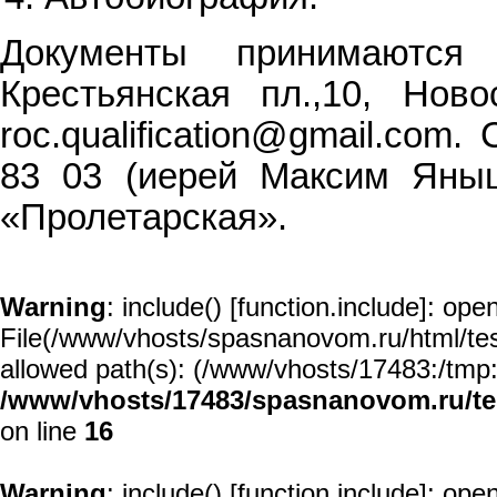
Документы принимаются
Крестьянская пл.,10, Ново
roc.qualification@gmail.com
83 03 (иерей Максим Яныш
«Пролетарская».
Warning
: include() [
function.include
]: open
File(/www/vhosts/spasnanovom.ru/html/test/
allowed path(s): (/www/vhosts/17483:/tmp:/u
/www/vhosts/17483/spasnanovom.ru/t
on line
16
Warning
: include() [
function.include
]: open