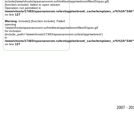
include(/www/vhosts/spasnanovom.ru/html/test/app/webroot/files/0/spas.gif)
[
function.include
]: failed to open stream:
Operation not permitted in
/www/vhosts/17483/spasnanovom.ru/test/app/webroot/_cache/templates_c/%%3A^3A6^
on line
127
Warning
: include() [
function.include
]: Failed
opening
'/www/vhosts/spasnanovom.ru/html/test/app/webroot/files/0/spas.gif'
for inclusion
(include_path='/www/vhosts/17483/spasnanovom.ru/test/app/webroot')
in
/www/vhosts/17483/spasnanovom.ru/test/app/webroot/_cache/templates_c/%%3A^3A6^
on line
127
2007 - 2