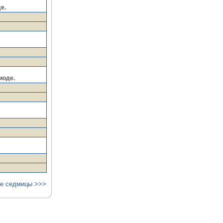
е.
иоде.
ие седмицы >>>