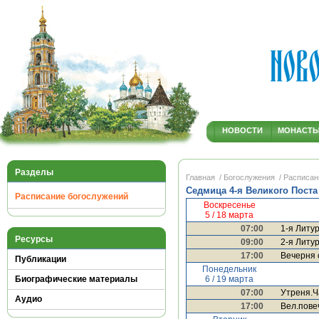
НОВОСТИ
МОНАСТ
Разделы
Главная
/ Богослужения
/ Расписан
Седмица 4-я Великого Поста
Расписание богослужений
Воскресенье
5 / 18 марта
07:00
1-я Литур
Ресурсы
09:00
2-я Литур
17:00
Вечерня 
Публикации
Понедельник
6 / 19 марта
Биографические материалы
07:00
Утреня.Ч
Аудио
17:00
Вел.пове