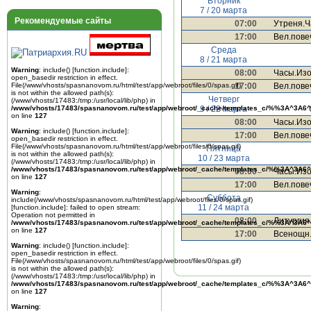
Вторник
7 / 20 марта
Рекомендуемые сайты
07:00
Утреня.Ч
17:00
Вел.пове
Среда
8 / 21 марта
Warning
: include() [
function.include
]:
08:00
Часы.Изо
open_basedir restriction in effect.
17:00
Вел.пове
File(/www/vhosts/spasnanovom.ru/html/test/app/webroot/files/0/spas.gif)
is not within the allowed path(s):
Четверг
(/www/vhosts/17483:/tmp:/usr/local/lib/php) in
9 / 22 марта
/www/vhosts/17483/spasnanovom.ru/test/app/webroot/_cache/templates_c/%%3A^3A6^
on line
127
08:00
Часы.Изо
Warning
: include() [
function.include
]:
17:00
Вел.пове
open_basedir restriction in effect.
File(/www/vhosts/spasnanovom.ru/html/test/app/webroot/files/0/spas.gif)
Пятница
is not within the allowed path(s):
10 / 23 марта
(/www/vhosts/17483:/tmp:/usr/local/lib/php) in
/www/vhosts/17483/spasnanovom.ru/test/app/webroot/_cache/templates_c/%%3A^3A6^
08:00
Часы.Изо
on line
127
17:00
Вел.пове
Warning
:
Суббота
include(/www/vhosts/spasnanovom.ru/html/test/app/webroot/files/0/spas.gif)
11 / 24 марта
[
function.include
]: failed to open stream:
Operation not permitted in
08:00
Литургия
/www/vhosts/17483/spasnanovom.ru/test/app/webroot/_cache/templates_c/%%3A^3A6^
on line
127
17:00
Всенощн.
Warning
: include() [
function.include
]:
open_basedir restriction in effect.
File(/www/vhosts/spasnanovom.ru/html/test/app/webroot/files/0/spas.gif)
is not within the allowed path(s):
(/www/vhosts/17483:/tmp:/usr/local/lib/php) in
/www/vhosts/17483/spasnanovom.ru/test/app/webroot/_cache/templates_c/%%3A^3A6^
on line
127
Warning
: