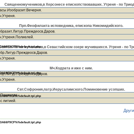
Священномучеников,в Херсонесе епископствовавших. Утреня - по Триод
асы.Изобразит.Вечерня.
ч.Утреня.
Прп.Феофилакта исповедника, епископа Никомидийского.
бразит.Литур.Преждеосв.Даров.
ч.Утреня.Полиелей.
Святых 40-ка мучеников,в Севастийском озере мучившихся. Утреня - по Тр
3A66F9CF%%default.tpl.php
бр.Литур.Преждеосв.Даров.
ч.Утреня.
Мч.Кодрата и иже с ним.
3A66F9CF%%default.tpl.php
бр.Литур.Преждеосв.Даров.
ч.Утреня.
Свт.Софрония,патр.Иерусалимского.Поминовение усопших.
.Панихида
3A66F9CF%%default.tpl.php
с литией.
Друг
3A66F9CF%%default.tpl.php