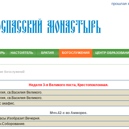
прошлая 
ЫРЬ
НАСТОЯТЕЛЬ
БРАТИЯ
БОГОСЛУЖЕНИЯ
ЦЕНТР ОБРАЗОВАН
ие богослужений
Неделя 3-я Великого поста, Крестопоклонная.
гия, св.Василия Великого.
гия, св.Василия Великого.
с акафис.
Мчч.42-х во Амморее.
асы.Изобразит.Вечерня.
ч.Соборование.