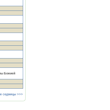
оны Божией
ие седмицы >>>