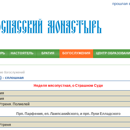
прошлая 
ЫРЬ
НАСТОЯТЕЛЬ
БРАТИЯ
БОГОСЛУЖЕНИЯ
ЦЕНТР ОБРАЗОВАН
ие богослужений
) - сплошная
Неделя мясопустная, о Страшном Суде
гия
гия
Утреня. Полиелей
Прп. Парфения, еп. Лампсакийского, и прп. Луки Елладского
Утреня