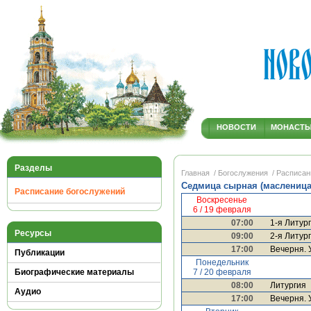
НОВОСТИ
МОНАСТ
Разделы
Главная
/ Богослужения
/ Расписан
Седмица cырная (масленица
Расписание богослужений
Воскресенье
6 / 19 февраля
07:00
1-я Литур
Ресурсы
09:00
2-я Литур
17:00
Вечерня. 
Публикации
Понедельник
7 / 20 февраля
Биографические материалы
08:00
Литургия
Аудио
17:00
Вечерня. 