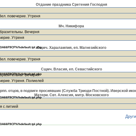
Отдание праздника Сретения Господня
Вел. повечерие. Утреня
Мч. Никифора
бразительны. Вечерня
черие. Утреня
Сщмч. Харалампия, еп. Магнезийского
3A66F9CF%%default.tpl.php
Вел. повечерие. Утреня
Сщмч. Власия, еп. Севастийского
3A66F9CF%%default.tpl.php
бразительны. Вечерня
черие. Утреня. Полиелей
рпп. отцов, в подвиге просиявших (Служба Триоди Постной). Иверской ик
Матери. Свт. Алексия, митр. Московского
3A66F9CF%%default.tpl.php
я с литией
Друг
3A66F9CF%%default.tpl.php