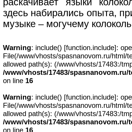
раскачивает языки колоко
здесь набирались опыта, пр
музыке – могучему колоколь
Warning
: include() [
function.include
]: ope
File(/www/vhosts/spasnanovom.ru/html/test
allowed path(s): (/www/vhosts/17483:/tmp:/
/www/vhosts/17483/spasnanovom.ru/t
on line
16
Warning
: include() [
function.include
]: ope
File(/www/vhosts/spasnanovom.ru/html/test
allowed path(s): (/www/vhosts/17483:/tmp:/
/www/vhosts/17483/spasnanovom.ru/t
on line
16