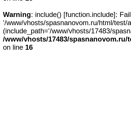
Warning
: include() [
function.include
]: Fa
'/www/vhosts/spasnanovom.ru/html/test/app
(include_path='/www/vhosts/17483/spasna
/www/vhosts/17483/spasnanovom.ru/t
on line
16