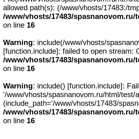
allowed path(s): (/www/vhosts/17483:/tmp:/
/www/vhosts/17483/spasnanovom.ru/t
on line
16
Warning
: include(/www/vhosts/spasnanov
[
function.include
]: failed to open stream: 
/www/vhosts/17483/spasnanovom.ru/t
on line
16
Warning
: include() [
function.include
]: Fa
'/www/vhosts/spasnanovom.ru/html/test/app
(include_path='/www/vhosts/17483/spasna
/www/vhosts/17483/spasnanovom.ru/t
on line
16