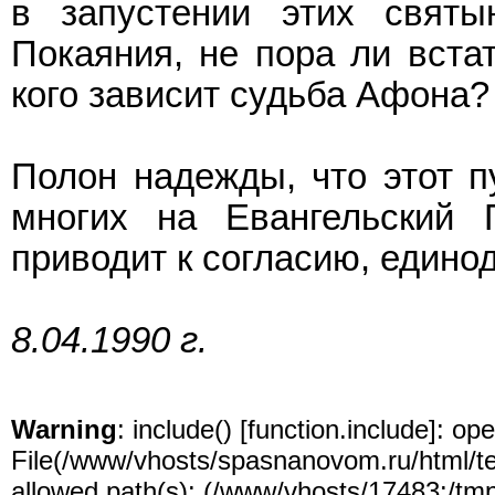
в запустении этих святы
Покаяния, не пора ли встат
кого зависит судьба Афона?
Полон надежды, что этот п
многих на Евангельский 
приводит к согласию, един
8.04.1990 г.
Warning
: include() [
function.include
]: ope
File(/www/vhosts/spasnanovom.ru/html/test
allowed path(s): (/www/vhosts/17483:/tmp:/