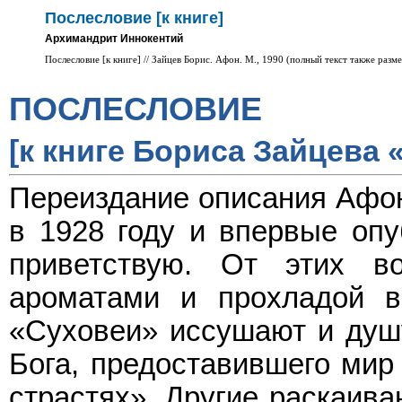
Послесловие [к книге]
Архимандрит Иннокентий
Послесловие [к книге] // Зайцев Борис. Афон. М., 1990 (полный текст также разме
ПОСЛЕСЛОВИЕ
[к книге Бориса Зайцева
Переиздание описания Афо
в 1928 году и впервые опу
приветствую. От этих в
ароматами и прохладой в
«Суховеи» иссушают и душу
Бога, предоставившего мир
страстях». Другие раскаив