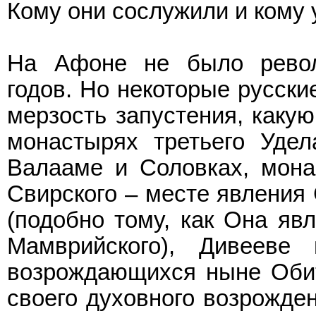
Кому они сослужили и кому 
На Афоне не было револ
годов. Но некоторые русски
мерзость запустения, каку
монастырях третьего Уде
Валааме и Соловках, мона
Свирского – месте явления
(подобно тому, как Она яв
Мамврийского), Дивееве
возрождающихся ныне Оби
своего духовного возрожден