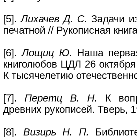
[5].
Лихачев Д. С.
Задачи из
печатной // Рукописная книга.
[6].
Лощиц Ю.
Наша первая 
книголюбов ЦДЛ 26 октября 
К тысячелетию отечественн
[7].
Перетц В. Н.
К вопр
древних рукописей. Тверь, 19
[8].
Визирь Н. П.
Библиоте