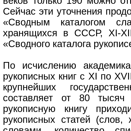
веков только 190 можно от
Сейчас эти уточнения прод
«Сводным каталогом слав
хранящихся в СССР, XI-XII
«Сводного каталога рукопис
По исчислению академика 
рукописных книг с XI по XVI
крупнейших государстве
составляет от 80 тыся
рукописную книгу прихо
рукописных статей (слов, 
словами, количество спи