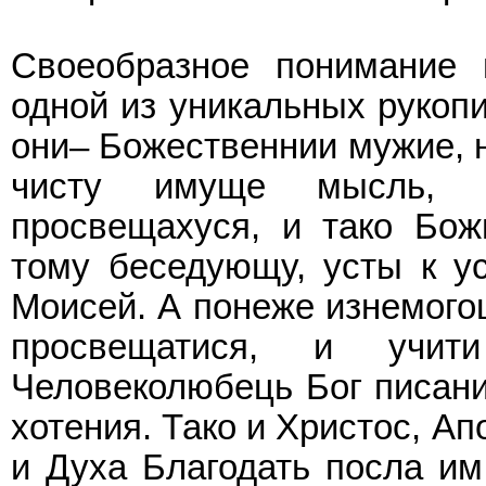
Своеобразное понимание 
одной из уникальных рукопи
они– Божественнии мужие, н
чисту имуще мысль, 
просвещахуся, и тако Бож
тому беседующу, усты к ус
Моисей. А понеже изнемого
просвещатися, и учит
Человеколюбець Бог писани
хотения. Тако и Христос, А
и Духа Благодать посла им