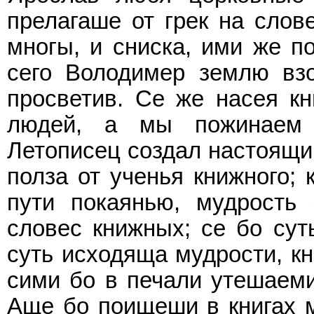
прелагаше от грек на слов
многы, и сниска, ими же п
сего Володимер землю вз
просветив. Се же насея к
людей, а мы пожинаем 
Летописец создал настоящий
полза от ученья книжного;
пути покаянью, мудрость
словес книжных; се бо сут
суть исходяща мудрости, кн
сими бо в печали утешаем
Аще бо поищеши в книгах 