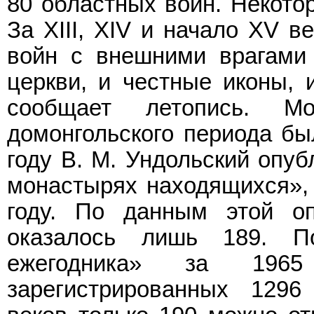
80 областных войн. Некотор
За XIII, XIV и начало XV в
войн с внешними врагами 
церкви, и честные иконы, и
сообщает летопись. М
домонгольского периода был
году В. М. Ундольский опуб
монастырях находящихся», 
году. По данным этой оп
оказалось лишь 189. П
ежегодника» за 196
зарегистрированных 129