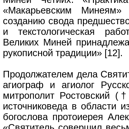
«Макарьевским Минеям» н
созданию свода предшество
и текстологическая рабо
Великих Миней принадлежа
рукописной традиции» [12].
Продолжателем дела Святит
агиограф и агиолог Русск
митрополит Ростовский (
источниковеда в области из
богослова протоиерея Алек
«Святитель совершил весь