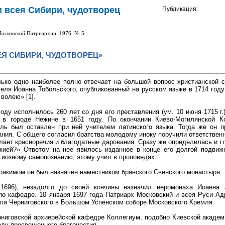
и всея Сибири, чудотворец
Публикация:
Московской Патриархии. 1976. № 5.
Я СИБИРИ, ЧУДОТВОРЕЦ»
ько одно наиболее полно отвечает на большой вопрос христианской 
еля Иоанна Тобольского, опубликованный на русском языке в 1714 году
волею» [1].
ду исполнилось 260 лет со дня его преставления (ум. 10 июня 1715 г.)
 в городе Нежине в 1651 году. По окончании Киево-Могилянской К
ь был оставлен при ней учителем латинского языка. Тогда же он п
ания. С общего согласия братства молодому иноку поручили ответстве
лант красноречия и благодатные дарования. Сразу же определилась и г
ией?» Ответом на нее явилось изданное в конце его долгой подвиж
гиозному самопознанию, этому учил в проповедях.
Иоакимом он был назначен наместником брянского Свенского монастыря.
 1696), незадолго до своей кончины назначил иеромонаха Иоанна 
по кафедре. 10 января 1697 года Патриарх Московский и всея Руси Ад
опа Черниговского в Большом Успенском соборе Московского Кремля.
рниговской архиерейской кафедре Коллегиум, подобно Киевской академи
у просвещенного благочестия...