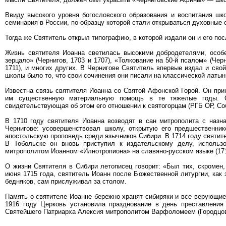
Ввиду высокого уровня богословского образования и воспитания шк
семинария в России, по образцу которой стали открываться духовные 
Тогда же Святитель открыл типографию, в которой издали он и его п
Жизнь святителя Иоанна светилась высокими добродетелями, особе
зерцало» (Чернигов, 1703 и 1707), «Толкование на 50-й псалом» (Чер
1711), и многих других. В Чернигове Святитель впервые издал и сво
школы было то, что свои сочинения они писали на классической латыни
Известна связь святителя Иоанна со Святой Афонской Горой. Он при
им существенную материальную помощь в те тяжелые годы. Со
свидетельствующая об этом его отношении к святогорцам (РГБ ОР, Со
В 1710 году святителя Иоанна возводят в сан митрополита с назн
Чернигове: усовершенствовал школу, открытую его предшественни
апостольскую проповедь среди язычников Сибири. В 1714 году святит
В Тобольске он вновь приступил к издательскому делу, использ
митрополитом Иоанном «Илнотропиона» на славяно-русском языке (1714
О жизни Святителя в Сибири летописец говорит: «Был тих, скромен,
июня 1715 года, святитель Иоанн после Божественной литургии, как 
бедняков, сам прислуживал за столом.
Память о святителе Иоанне бережно хранят сибиряки и все верующие
1916 году Церковь установила празднование в день преставлени
Святейшего Патриарха Алексия митрополитом Варфоломеем (Городцовы