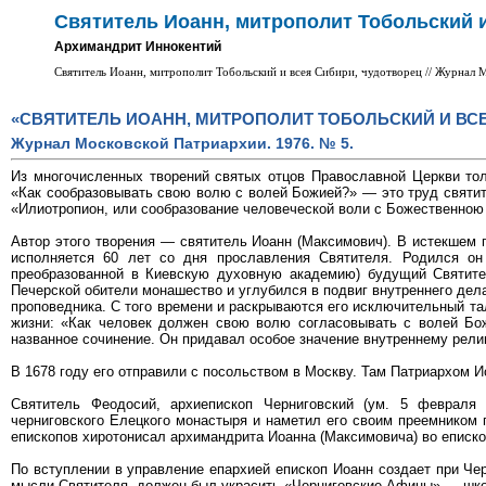
Святитель Иоанн, митрополит Тобольский 
Архимандрит Иннокентий
Святитель Иоанн, митрополит Тобольский и всея Сибири, чудотворец // Журнал 
«СВЯТИТЕЛЬ ИОАНН, МИТРОПОЛИТ ТОБОЛЬСКИЙ И ВСЕ
Журнал Московской Патриархии. 1976. № 5.
Из многочисленных творений святых отцов Православной Церкви тол
«Как сообразовывать свою волю с волей Божией?» — это труд святит
«Илиотропион, или сообразование человеческой воли с Божественною 
Автор этого творения — святитель Иоанн (Максимович). В истекшем го
исполняется 60 лет со дня прославления Святителя. Родился он
преобразованной в Киевскую духовную академию) будущий Святител
Печерской обители монашество и углубился в подвиг внутреннего дел
проповедника. С того времени и раскрываются его исключительный та
жизни: «Как человек должен свою волю согласовывать с волей Бож
названное сочинение. Он придавал особое значение внутреннему рели
В 1678 году его отправили с посольством в Москву. Там Патриархом 
Святитель Феодосий, архиепископ Черниговский (ум. 5 февраля
черниговского Елецкого монастыря и наметил его своим преемником 
епископов хиротонисал архимандрита Иоанна (Максимовича) во еписк
По вступлении в управление епархией епископ Иоанн создает при Че
мысли Святителя, должен был украсить «Черниговские Афины» — школ