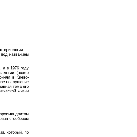
сотериологии —
 под названием
, а в 1976 году
оллегии (позже
ринял в Киево-
нное послушание
лавная тема его
нической жизни
архимандритом
риан с собором
и, который, по