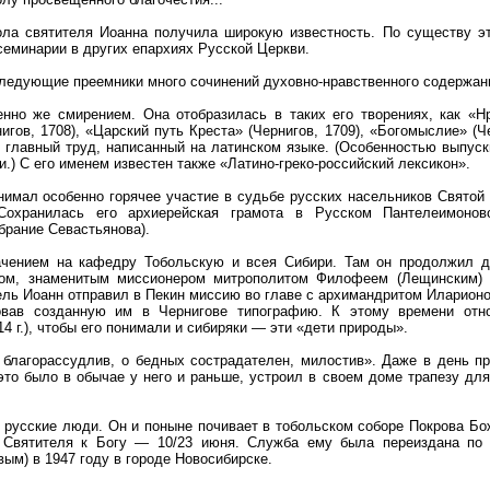
ола святителя Иоанна получила широкую известность. По существу э
семинарии в других епархиях Русской Церкви.
оследующие преемники много сочинений духовно-нравственного содержан
нно же смирением. Она отобразилась в таких его творениях, как «Н
нигов, 1708), «Царский путь Креста» (Чернигов, 1709), «Богомыслие» (
й главный труд, написанный на латинском языке. (Особенностью выпус
.) С его именем известен также «Латино-греко-российский лексикон».
нимал особенно горячее участие в судьбе русских насельников Святой 
хранилась его архиерейская грамота в Русском Пантелеимонов
брание Севастьянова).
ачением на кафедру Тобольскую и всея Сибири. Там он продолжил д
ком, знаменитым миссионером митрополитом Филофеем (Лещинским) 
ель Иоанн отправил в Пекин миссию во главе с архимандритом Иларион
овав созданную им в Чернигове типографию. К этому времени отно
 г.), чтобы его понимали и сибиряки — эти «дети природы».
 благорассудлив, о бедных сострадателен, милостив». Даже в день пр
это было в обычае у него и раньше, устроил в своем доме трапезу дл
 русские люди. Он и поныне почивает в тобольском соборе Покрова Бо
я Святителя к Богу — 10/23 июня. Служба ему была переиздана по
м) в 1947 году в городе Новосибирске.