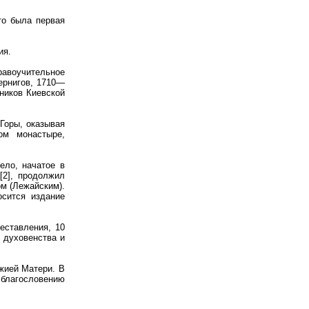
то была первая
ия.
равоучительное
Чернигов, 1710—
кников Киевской
Горы, оказывая
ом монастыре,
ело, начатое в
[2], продолжил
ом (Лежайским).
сится издание
еставления, 10
я духовенства и
жией Матери. В
 благословению