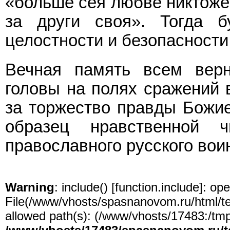
«больше сея любве никтоже 
за други своя». Тогда б
целостности и безопасност
Вечная память всем вер
головы на полях сражений в
за торжество правды Божие
образец нравственной 
православного русского вои
Warning
: include() [
function.include
]: ope
File(/www/vhosts/spasnanovom.ru/html/test
allowed path(s): (/www/vhosts/17483:/tmp:/