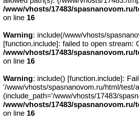
allowed path(s): (/www/vhosts/17483:/tmp:/
/www/vhosts/17483/spasnanovom.ru/t
on line
16
Warning
: include(/www/vhosts/spasnanov
[
function.include
]: failed to open stream: 
/www/vhosts/17483/spasnanovom.ru/t
on line
16
Warning
: include() [
function.include
]: Fa
'/www/vhosts/spasnanovom.ru/html/test/app
(include_path='/www/vhosts/17483/spasna
/www/vhosts/17483/spasnanovom.ru/t
on line
16